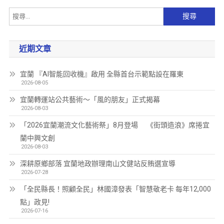
近期文章
宜蘭 『AI智能回收機』啟用 全縣首台示範點設在羅東
2026-08-05
宜蘭轉運站公共藝術～「風的朋友」正式揭幕
2026-08-03
「2026宜蘭潮流文化藝術祭」8月登場 《街頭造浪》席捲宜
蘭中興文創
2026-08-03
深耕原鄉部落 宜蘭地政辦理南山文健站反賄選宣導
2026-07-28
「全民縣長！照顧全民」林國漳發表「智慧敬老卡 每年12,000
點」政見!
2026-07-16