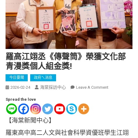
羅高江翊丞《傳聲筒》榮獲文化部
青漫獎個人組金獎!
今日要聞
政府ㄟ消息
海棠採訪中心
2026-02-24
Leave A Comment
Spread the love
【海棠新聞中心】
羅東高中高二人文與社會科學資優班學生江翊