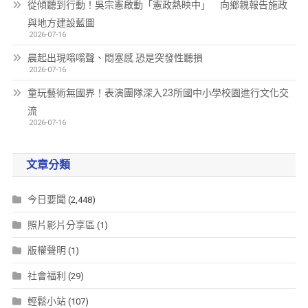
從傾聽到行動！吳宗憲啟動「憲政熱映中」 向鄉親報告施政
與地方建設藍圖
2026-07-16
晨起出現嗡嗡聲、悶塞感 恐是突發性聽損
2026-07-16
童玩藝術無國界！表演團隊深入23所國中小學校園進行文化交
流
2026-07-16
文章分類
今日要聞
(2,448)
照片影片分享區
(1)
版權聲明
(1)
社會福利
(29)
輕鬆小站
(107)