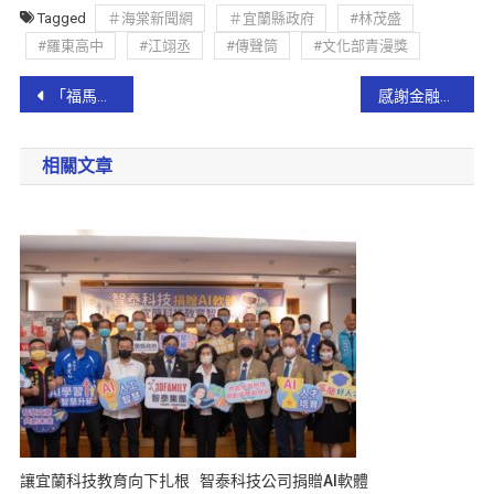
Tagged
＃海棠新聞網
＃宜蘭縣政府
#林茂盛
#羅東高中
#江翊丞
#傳聲筒
#文化部青漫獎
「福馬迎春，馬到成功」羅東鎮公所115年新春團拜
感謝金融機構協助防阻詐騙 代理縣長林茂盛表揚防詐有功人員
相關文章
讓宜蘭科技教育向下扎根 智泰科技公司捐贈AI軟體