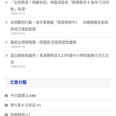
「全民縣長！照顧全民」林國漳發表「智慧敬老卡 每年12,000
點」政見!
2026-07-16
從傾聽到行動！吳宗憲啟動「憲政熱映中」 向鄉親報告施政
與地方建設藍圖
2026-07-16
晨起出現嗡嗡聲、悶塞感 恐是突發性聽損
2026-07-16
童玩藝術無國界！表演團隊深入23所國中小學校園進行文化交
流
2026-07-16
文章分類
今日要聞
(2,448)
照片影片分享區
(1)
版權聲明
(1)