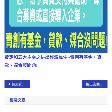
黃定和五大主張之拼出經濟民生
~青創有基金，貸
款、媒合沒問題!
蘇澳彩頭節 蘇澳鎮長邀您品嘗頂寮黃金醃蘿蔔！
拚出宜蘭「好健康」！ 健康磐石大聯盟溪北社區C級據點授牌
相關文章