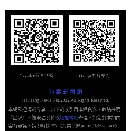
Youtobe 影 音 頻 道
LINE @ 即 時 新 聞
海 棠 新 聞 網
Hai Tang News Net.2022 All Rights Reserved.
本網歡迎轉載分享：如下載或引用本網內容，敬請註明
『出處』，如未註明將依
版權聲明
辦理。如您對本網內
容有疑議，請即時採 FB《海棠新聞po.po / Messenger》