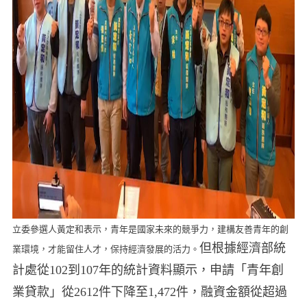
立委參選人黃定和表示，青年是國家未來的競爭力，建構友善青年的創
但根據經濟部統
業環境，才能留住人才，保持經濟發展的活力。
計處從102到107年的統計資料顯示，申請「青年創
業貸款」從2612件下降至1,472件，融資金額從超過