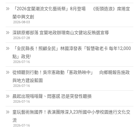
「2026宜蘭潮流文化藝術祭」8月登場 《街頭造浪》席捲宜
蘭中興文創
2026-08-03
深耕原鄉部落 宜蘭地政辦理南山文健站反賄選宣導
2026-07-28
「全民縣長！照顧全民」林國漳發表「智慧敬老卡 每年12,000
點」政見!
2026-07-16
從傾聽到行動！吳宗憲啟動「憲政熱映中」 向鄉親報告施政
與地方建設藍圖
2026-07-16
晨起出現嗡嗡聲、悶塞感 恐是突發性聽損
2026-07-16
童玩藝術無國界！表演團隊深入23所國中小學校園進行文化交
流
2026-07-16