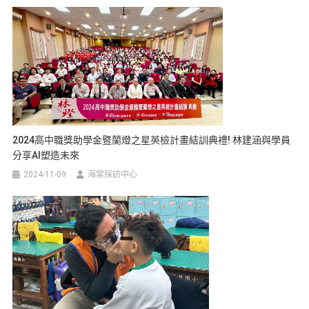
2024高中職獎助學金暨蘭燈之星英檢計畫結訓典禮! 林建涵與學員
分享AI塑造未來
2024-11-09
海棠採訪中心