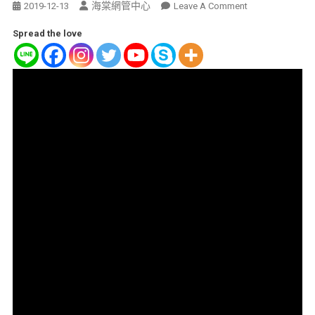
海棠網管中心
2019-12-13
Leave A Comment
Spread the love