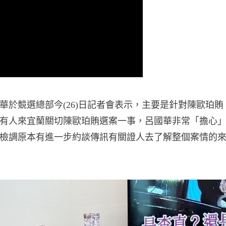
於競選總部今(26)日記者會表示，主要是針對陳歐珀賄
有人來宜蘭關切陳歐珀賄選案一事，呂國華非常「擔心
檢調原本有進一步約談傳訊有關證人去了解整個案情的