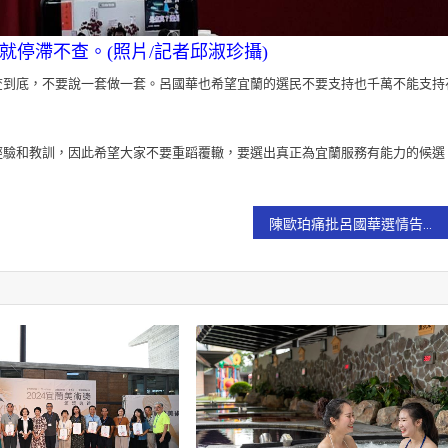
停滯不查。(照片/記者邱淑珍攝)
查到底，不要說一套做一套。呂國華也希望宜蘭的選民不要支持也千萬不能支持
經驗和教訓，因此希望大家不要重蹈覆轍，要選出真正為宜蘭服務有能力的候選
陳歐珀痛批呂國華選情告急！胡亂栽贓抹黑！將被選民唾棄！