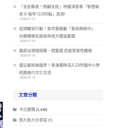
「全民縣長！照顧全民」林國漳發表「智慧敬
老卡 每年12,000點」政見!
2026-07-16
從傾聽到行動！吳宗憲啟動「憲政熱映中」
向鄉親報告施政與地方建設藍圖
2026-07-16
晨起出現嗡嗡聲、悶塞感 恐是突發性聽損
2026-07-16
童玩藝術無國界！表演團隊深入23所國中小學
」
校園進行文化交流
來
2026-07-16
文章分類
今日要聞
(2,448)
照片影片分享區
(1)