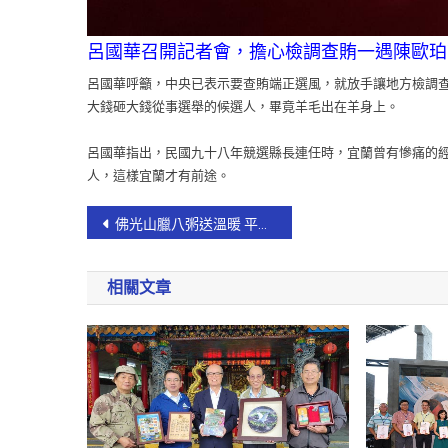
呂國華召開記者會，擔心檢調查賄一遇陳歐珀就
呂國華呼籲，中央已表示要查賄端正選風，就放手讓地方檢調
大錢砸大錢從事選舉的候選人，畢竟羊毛出在羊身上。
呂國華指出，民國九十八年競選縣長連任時，宜蘭曾有慘痛的
人，這樣宜蘭才有前途。
佛光山臘八粥送溫暖 平安吉祥慶豐年【影音新聞】
相關文章