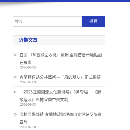
近期文章
宜蘭 『AI智能回收機』啟用 全縣首台示範點設
在羅東
2026-08-05
宜蘭轉運站公共藝術～「風的朋友」正式揭幕
2026-08-03
「2026宜蘭潮流文化藝術祭」8月登場 《街
頭造浪》席捲宜蘭中興文創
2026-08-03
深耕原鄉部落 宜蘭地政辦理南山文健站反賄選
宣導
2026-07-28