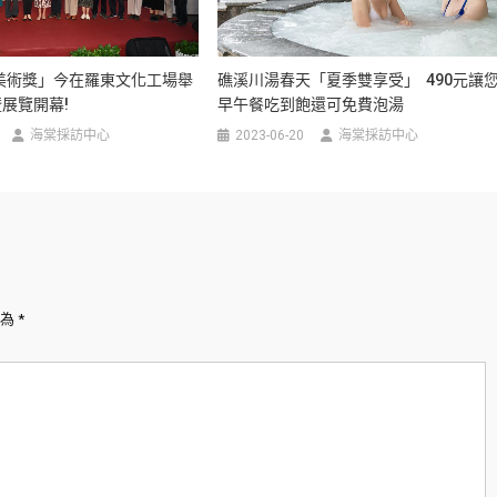
蘭美術獎」今在羅東文化工場舉
礁溪川湯春天「夏季雙享受」 490元讓
展覽開幕!
早午餐吃到飽還可免費泡湯
海棠採訪中心
2023-06-20
海棠採訪中心
示為
*