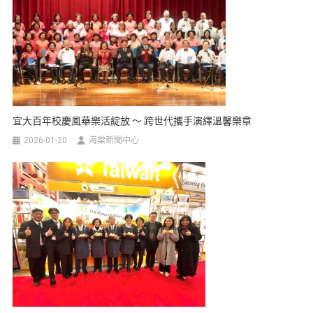
宜大百年校慶風華樂活綻放 ～ 跨世代攜手演繹溫馨樂章
2026-01-20
海棠新聞中心