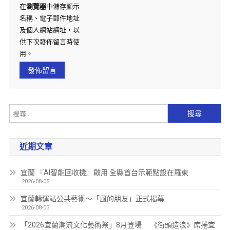
在
瀏覽器
中儲存顯示
名稱、電子郵件地址
及個人網站網址，以
供下次發佈留言時使
用。
近期文章
宜蘭 『AI智能回收機』啟用 全縣首台示範點設在羅東
2026-08-05
宜蘭轉運站公共藝術～「風的朋友」正式揭幕
2026-08-03
「2026宜蘭潮流文化藝術祭」8月登場 《街頭造浪》席捲宜