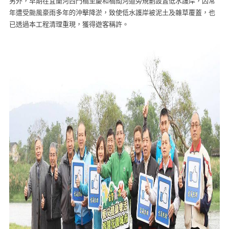
另外，早期在宜蘭河西門橋至慶和橋間河道旁規劃設置低水護岸，因常
年遭受颱風豪雨多年的沖擊降淤，致使低水護岸被泥土及雜草覆蓋，也
已透過本工程清理重現，獲得遊客稱許。