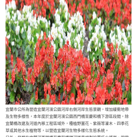
宜蘭市公所為營造宜蘭河濱公園河岸右側河岸生態景觀，增加緩衝地帶
及生物多樣性，本年度於宜蘭河濱公園西門橋至慶和橋下游區段間，除
宜蘭橋改建及河道內移工程區域外，種植野薑花、紫薇等灌木、四季花
草或其他水生植物等，以營造宜蘭河生物多樣化生態系統。