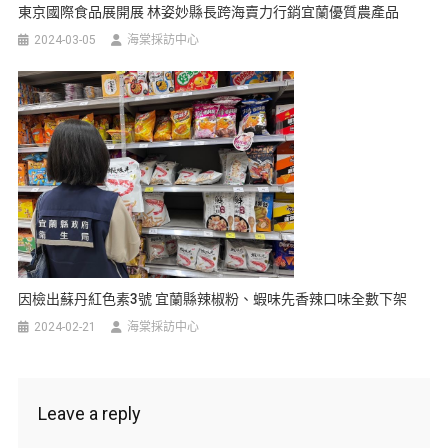
東京國際食品展開展 林姿妙縣長跨海賣力行銷宜蘭優質農產品
2024-03-05
海棠採訪中心
因檢出蘇丹紅色素3號 宜蘭縣辣椒粉、蝦味先香辣口味全數下架
2024-02-21
海棠採訪中心
Leave a reply