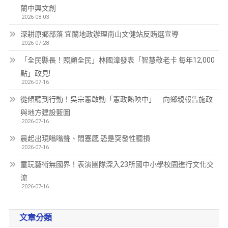
蘭中興文創
2026-08-03
深耕原鄉部落 宜蘭地政辦理南山文健站反賄選宣導
2026-07-28
「全民縣長！照顧全民」林國漳發表「智慧敬老卡 每年12,000
點」政見!
2026-07-16
從傾聽到行動！吳宗憲啟動「憲政熱映中」 向鄉親報告施政
與地方建設藍圖
2026-07-16
晨起出現嗡嗡聲、悶塞感 恐是突發性聽損
2026-07-16
童玩藝術無國界！表演團隊深入23所國中小學校園進行文化交
流
2026-07-16
文章分類