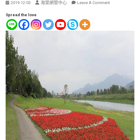
海棠網管中心
2019-12-03
Leave A Comment
Spread the love