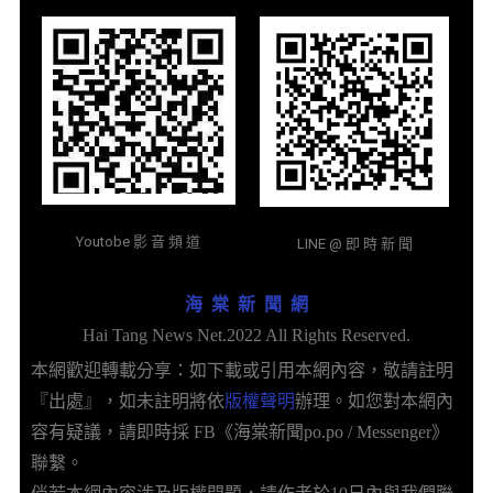
Youtobe 影 音 頻 道
LINE @ 即 時 新 聞
海 棠 新 聞 網
Hai Tang News Net.2022 All Rights Reserved.
本網歡迎轉載分享：如下載或引用本網內容，敬請註明
『出處』，如未註明將依
版權聲明
辦理。如您對本網內
容有疑議，請即時採 FB《海棠新聞po.po / Messenger》
聯繫。