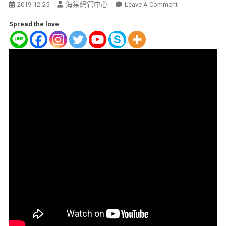
海棠網管中心
2019-12-25
Leave A Comment
Spread the love