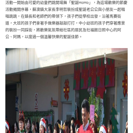
活動一開始由可愛的幼童們跳開場舞「聖誕HoHo」，為這場歡樂的節慶
活動揭開序幕，蘇澳鎮大家長李明哲裝扮成聖誕老公公與小朋友一起唱
唱跳跳，在鎮長和老師們的帶領下，孩子們從學校出發，沿著馬賽街
道，大班的孩子們拿著手做樂器敲敲打打，中小幼班的孩子們穿著應景
的裝扮一同踩街，將歡樂氣氛帶給社區的居民及社福館日照中心的阿
公、阿媽，以度過一個溫馨快樂的聖誕佳節。