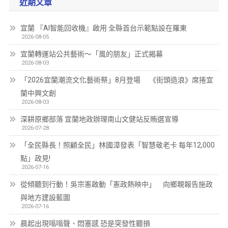
近期文章
宜蘭 『AI智能回收機』啟用 全縣首台示範點設在羅東
2026-08-05
宜蘭轉運站公共藝術～「風的朋友」正式揭幕
2026-08-03
「2026宜蘭潮流文化藝術祭」8月登場 《街頭造浪》席捲宜
蘭中興文創
2026-08-03
深耕原鄉部落 宜蘭地政辦理南山文健站反賄選宣導
2026-07-28
「全民縣長！照顧全民」林國漳發表「智慧敬老卡 每年12,000
點」政見!
2026-07-16
從傾聽到行動！吳宗憲啟動「憲政熱映中」 向鄉親報告施政
與地方建設藍圖
2026-07-16
晨起出現嗡嗡聲、悶塞感 恐是突發性聽損