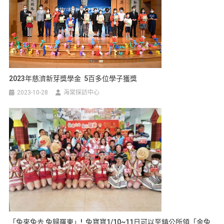
2023年慈濟新芽獎學金 5百多位學子獲獎
2023-10-28
海棠採訪中心
「兔來兔去 兔歸羅東」! 兔寶寶1/10~11日可以至鎮公所領「金兔