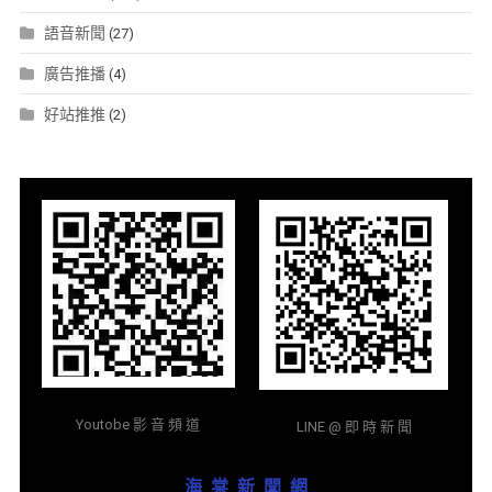
語音新聞
(27)
廣告推播
(4)
好站推推
(2)
Youtobe 影 音 頻 道
LINE @ 即 時 新 聞
海 棠 新 聞 網