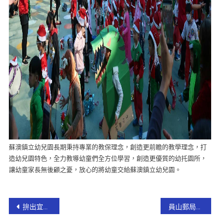
蘇澳鎮立幼兒園長期秉持專業的教保理念，創造更前瞻的教學理念，打
造幼兒園特色，全力教導幼童們全方位學習，創造更優質的幼托園所，
讓幼童家長無後顧之憂，放心的將幼童交給蘇澳鎮立幼兒園。
拚出宜蘭好生活 林姿妙縣長就職周年報告
員山郵局外牆意象啟用典禮 締造員山新地標