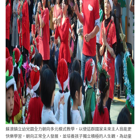
蘇澳鎮立幼兒園全力朝向多元模式教學，以使這群國家未來主人翁能更
快樂學習，朝向正常全人發展，並培養孩子獨立積極的人生觀，為幼童