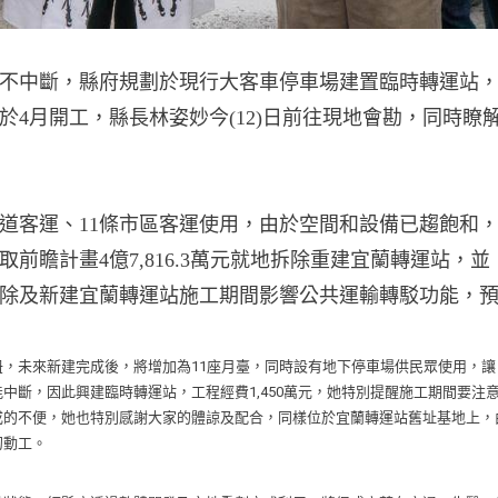
不中斷，縣府規劃於現行大客車停車場建置臨時轉運站
4月開工，縣長林姿妙今(12)日前往現地會勘，同時瞭
國道客運、11條市區客運使用，由於空間和設備已趨飽和
瞻計畫4億7,816.3萬元就地拆除重建宜蘭轉運站，並
除及新建宜蘭轉運站施工期間影響公共運輸轉駁功能，
，未來新建完成後，將增加為11座月臺，同時設有地下停車場供民眾使用，讓
中斷，因此興建臨時轉運站，工程經費1,450萬元，她特別提醒施工期間要注
成的不便，她也特別感謝大家的體諒及配合，同樣位於宜蘭轉運站舊址基地上，
初動工。