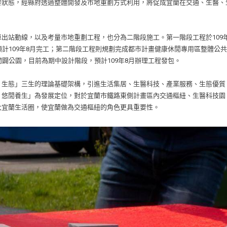
發狀態，經縣府透過整體開發及市地重劃方式利用，將促成宜蘭在交通、生醫、
出站動線，以及考量市地重劃工程，也分為二階段施工。第一階段工程於109
計109年8月完工；第二階段工程則規劃完成都市計畫健康休閒專用區整體公共
闢公園，目前為期中設計階段，預計109年8月辦理工程發包。
、生態」三生的理論基礎架構，引進生活集居、生醫科技、產業服務、生態優質
、悠閒養生」為發展定位，對於宜蘭市鐵路東側計畫區內交通樞紐、生醫科技園
大宜蘭生活圈，使宜蘭做為交通樞紐的角色更具重要性。