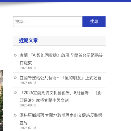
近期文章
宜蘭 『AI智能回收機』啟用 全縣首台示範點設
在羅東
2026-08-05
宜蘭轉運站公共藝術～「風的朋友」正式揭幕
2026-08-03
「2026宜蘭潮流文化藝術祭」8月登場 《街
頭造浪》席捲宜蘭中興文創
2026-08-03
深耕原鄉部落 宜蘭地政辦理南山文健站反賄選
宣導
2026-07-28