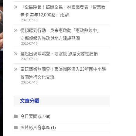
「全民縣長！照顧全民」林國漳發表「智慧敬
老卡 每年12,000點」政見!
2026-07-16
從傾聽到行動！吳宗憲啟動「憲政熱映中」
向鄉親報告施政與地方建設藍圖
2026-07-16
晨起出現嗡嗡聲、悶塞感 恐是突發性聽損
2026-07-16
童玩藝術無國界！表演團隊深入23所國中小學
校園進行文化交流
2026-07-16
文章分類
今日要聞
(2,448)
照片影片分享區
(1)