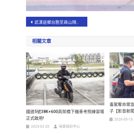
武漢返鄉台胞至員山隔離區 林姿妙縣長視察防疫消毒工作
相關文章
毒駕奪命案宜
子【影音新
國道5號38K+600高架橋下機車考照練習場
正式啟用!
2026-05-15
2023-02-20
海棠採訪中心