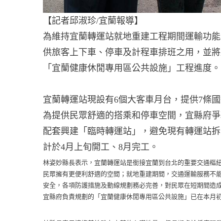
【記者邱淑珍/宜蘭報導】
為維持宜蘭轉運站就地重建工程期間運輸功能
供旅客上下車、停車及計程車排班之用，並將於
「宜蘭健康休閒專用區公共設施」工程進度。
宜蘭轉運站現設有6個大客車月台，提供7條
為提供民眾舒適的搭乘和停車空間，宜縣府爭取前
配套興建「臨時轉運站」，避免現有轉運站拆
計於4月上旬開工、8月完工。
林姿妙縣長表示，宜蘭轉運站是銜接宜蘭到台北的重要交通樞紐
民眾擁有更便利舒適的空間；就地重建期間，交通運輸服務不能
安全，各項防護措施及動線規劃務必完善，對民眾在短期間造
宜縣府負責規劃的「宜蘭健康休閒專用區公共設施」已在本月