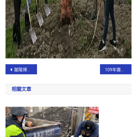
蘭陽博物館12日起展出「郵傳‧郵藝映蘭陽」郵票展
109年壽園春祭法會取消 掃墓祭祖接駁車仍照原計畫進行 !
相關文章