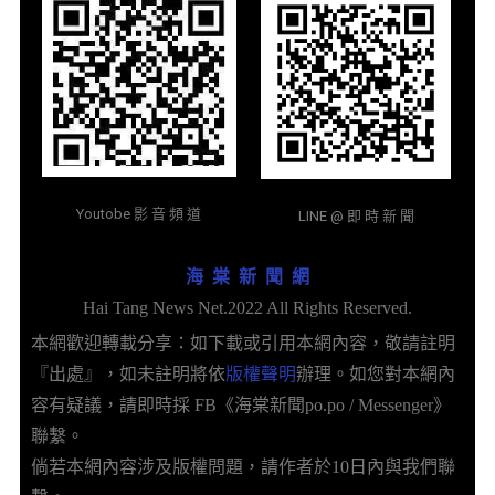
Youtobe 影 音 頻 道
LINE @ 即 時 新 聞
海 棠 新 聞 網
Hai Tang News Net.2022 All Rights Reserved.
本網歡迎轉載分享：如下載或引用本網內容，敬請註明
『出處』，如未註明將依
版權聲明
辦理。如您對本網內
容有疑議，請即時採 FB《海棠新聞po.po / Messenger》
聯繫。
倘若本網內容涉及版權問題，請作者於10日內與我們聯