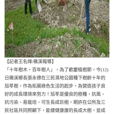
【記者王名煒/礁溪報導】
「十年樹木，百年樹人」，為了歡慶植樹節，今(12)
日礁溪鄉長張永德在三民濕地公園種下樹齡十年的
茄苳樹，作為拓展綠色生活的起步，為營造孩子良
好的成長環境來努力！茄苳是優良的樹種，抗風、
抗污染、易栽培，可生長成巨樹，期許在公所及三
民社區共同照顧下，能健健康康的長成大樹，並成