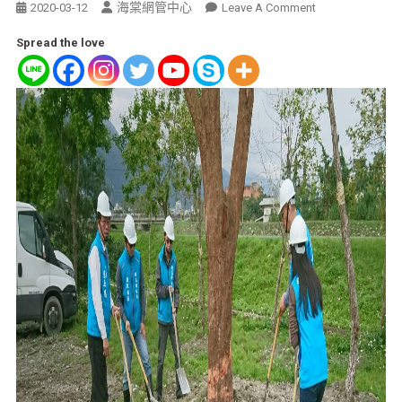
海棠網管中心
2020-03-12
Leave A Comment
Spread the love