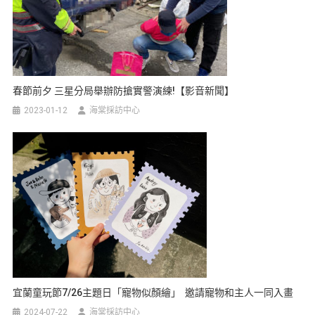
春節前夕 三星分局舉辦防搶實警演練!【影音新聞】
2023-01-12
海棠採訪中心
宜蘭童玩節7/26主題日「寵物似顏繪」 邀請寵物和主人一同入畫
2024-07-22
海棠採訪中心