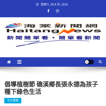
星期六, 08 8 月, 2026
倡導植樹節 礁溪鄉長張永德為孩子
種下綠色生活
今日要聞