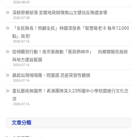
2026-08-03
深耕原鄉部落 宜蘭地政辦理南山文健站反賄選宣導
2026-07-28
「全民縣長！照顧全民」林國漳發表「智慧敬老卡 每年12,000
點」政見!
2026-07-16
從傾聽到行動！吳宗憲啟動「憲政熱映中」 向鄉親報告施政
與地方建設藍圖
2026-07-16
晨起出現嗡嗡聲、悶塞感 恐是突發性聽損
2026-07-16
童玩藝術無國界！表演團隊深入23所國中小學校園進行文化交
流
2026-07-16
文章分類