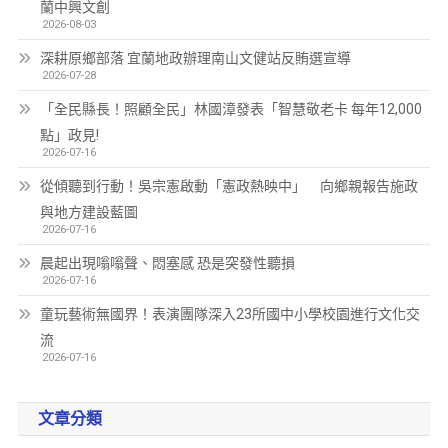
蘭中興文創
2026-08-03
深耕原鄉部落 宜蘭地政辦理南山文健站反賄選宣導
2026-07-28
「全民縣長！照顧全民」林國漳發表「智慧敬老卡 每年12,000
點」政見!
2026-07-16
從傾聽到行動！吳宗憲啟動「憲政熱映中」 向鄉親報告施政
與地方建設藍圖
2026-07-16
晨起出現嗡嗡聲、悶塞感 恐是突發性聽損
2026-07-16
童玩藝術無國界！表演團隊深入23所國中小學校園進行文化交
流
2026-07-16
文章分類