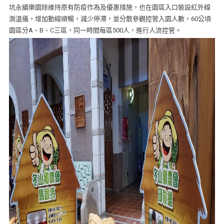
坑永續樂園除維持原有防疫作為及優惠措施，也在園區入口裝設紅外線
測溫儀，增加動線順暢，減少停滯，並分散參觀控管入園人數，60公頃
園區分A、B、C三區，同一時間每區500人，進行人流控管。