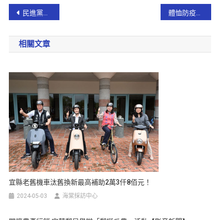
民進黨議員及鄉鎮市長共同連署 力挺陳俊宇為宜蘭縣黨部主委
體恤防疫辛勞 廣濟宮送肉羹及炒米粉為醫護人員加油打氣!【影音新聞】
相關文章
宜縣老舊機車汰舊換新最高補助2萬3仟8佰元！
2024-05-03
海棠採訪中心