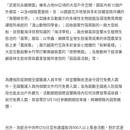
「武荖坑永續樂園」擁有占地60公頃的大型戶外空間，園區內有12個戶
外展區，以及6個裝置藝術，含：以園藝花卉地景與多彩貨櫃冒險共構的
「勇闖綠世界」；大型繪本互動展示的多樣性生物遊戲及環境教育周間
課程所串起的「淺山動物同學會」；回收廢棄竹筏再製的一艘大型帆
船，並搭載海洋保育知識的「海洋學校」；融合蜂窩與宜蘭水生植物生
態池的「窩聚」展區；以甲蟲、蝴蝶等呈現生態復育成果的休閒農業生
態之美「農探集」；展示越南竹笠與多彩會安小燈籠的「新鮮客棧」；
大型互動敲擊木竹琴打擊樂器裝置的「原野樂園」；及推動林下經濟兼
顧森林生態保育與農業發展所使用的「菇菇森活館」等。
為體恤防疫期間全國醫護人員辛勞，除宜蘭縣民憑身分證可免費入園
外，全國醫護人員持相關文件均可免費入園；並為鼓勵全國進入防疫階
段也能走出戶外觀光，活動期間捐贈宜蘭縣境內任何消費發票或收據，
就可免費入園，其發票於5月10日參觀期間結束後，將轉贈縣內弱勢團
體。
另外，為配合中央昨(25)日宣布建議取消500人以上集會活動，對於武荖