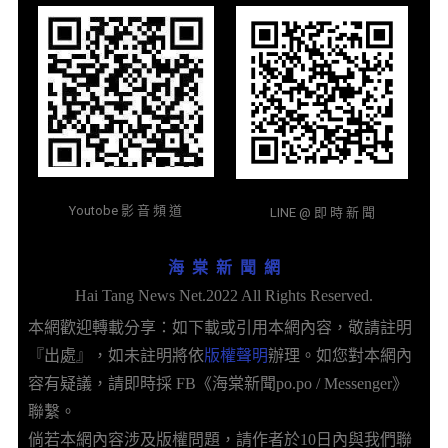
Youtobe 影 音 頻 道
LINE @ 即 時 新 聞
海 棠 新 聞 網
Hai Tang News Net.2022 All Rights Reserved.
本網歡迎轉載分享：如下載或引用本網內容，敬請註明
『出處』，如未註明將依
版權聲明
辦理。如您對本網內
容有疑議，請即時採 FB《海棠新聞po.po / Messenger》
聯繫。
倘若本網內容涉及版權問題，請作者於10日內與我們聯