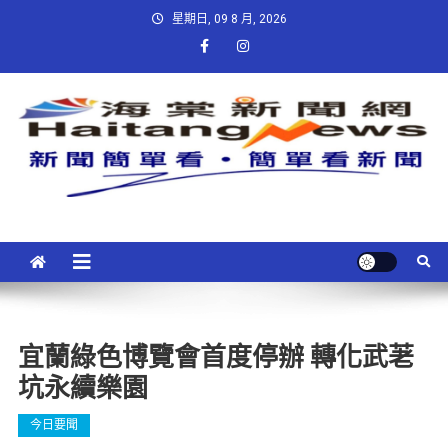
星期日, 09 8 月, 2026
宜蘭綠色博覽會首度停辦 轉化武荖
坑永續樂園
今日要聞