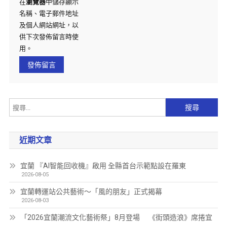
在
瀏覽器
中儲存顯示
名稱、電子郵件地址
及個人網站網址，以
供下次發佈留言時使
用。
近期文章
宜蘭 『AI智能回收機』啟用 全縣首台示範點設在羅東
2026-08-05
宜蘭轉運站公共藝術～「風的朋友」正式揭幕
2026-08-03
「2026宜蘭潮流文化藝術祭」8月登場 《街頭造浪》席捲宜