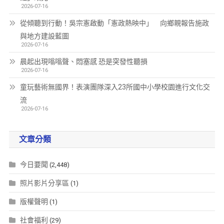
2026-07-16
從傾聽到行動！吳宗憲啟動「憲政熱映中」 向鄉親報告施政
與地方建設藍圖
2026-07-16
晨起出現嗡嗡聲、悶塞感 恐是突發性聽損
2026-07-16
童玩藝術無國界！表演團隊深入23所國中小學校園進行文化交
流
2026-07-16
文章分類
今日要聞
(2,448)
照片影片分享區
(1)
版權聲明
(1)
社會福利
(29)