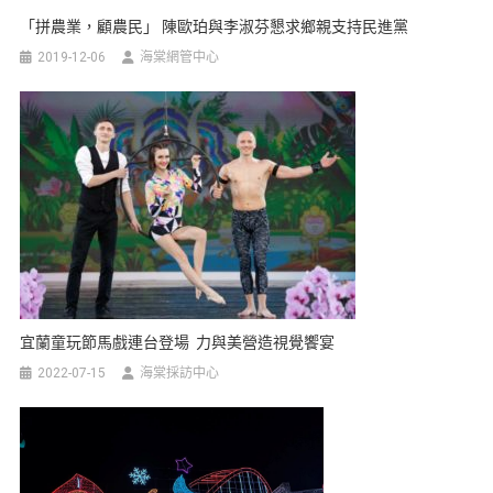
「拼農業，顧農民」 陳歐珀與李淑芬懇求鄉親支持民進黨
2019-12-06
海棠網管中心
宜蘭童玩節馬戲連台登場 力與美營造視覺饗宴
2022-07-15
海棠採訪中心