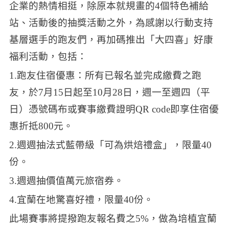
企業的熱情相挺，除原本就規畫的4個特色補給
站、活動後的抽獎活動之外，為感謝以行動支持
基層選手的跑友們，再加碼推出「大四喜」好康
福利活動，包括：
1.跑友住宿優惠：所有已報名並完成繳費之跑
友，於7月
15日起至10月28日，週一至週四（平
日）憑號碼布或
賽事繳費證明QR code即享住宿優
惠折抵800元。
2.週週抽法式藍帶級「可為烘焙禮盒」，限量40
份。
3.週週抽價值萬元旅宿券。
4.宜蘭在地驚喜好禮，限量40份。
此場賽事將提撥跑友報名費之5%，做為培植宜蘭