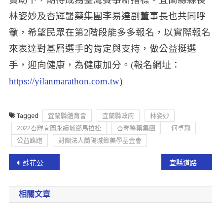
林姿妙及杏輝醫藥集團李易達副董事長也共同呼
籲，希望民眾在第2階段能多多報名，以實際報名
來表達對基層選手的肯定與支持，做公益挺選
手，迎向健康，為健康加分。
(報名網址：
https://yilanmarathon.com.tw
)
Tagged
宜蘭縣體育會
宜蘭縣政府
林姿妙
2022杏輝宜蘭永續城鄉馬拉松
杏輝醫藥集團
何卓飛
公益路跑
財團法人蘭陽城鄉美學基金會
蘇花公路火燒車 車內兩人脫逃無傷
宜縣道路管理系統 獲內政部營建署評核縣市型第一名
相關文章