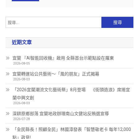
近期文章
宜蘭 『AI智能回收機』啟用 全縣首台示範點設在羅東
2026-08-05
宜蘭轉運站公共藝術～「風的朋友」正式揭幕
2026-08-03
「2026宜蘭潮流文化藝術祭」8月登場 《街頭造浪》席捲宜
蘭中興文創
2026-08-03
深耕原鄉部落 宜蘭地政辦理南山文健站反賄選宣導
2026-07-28
「全民縣長！照顧全民」林國漳發表「智慧敬老卡 每年12,000
點」政見!