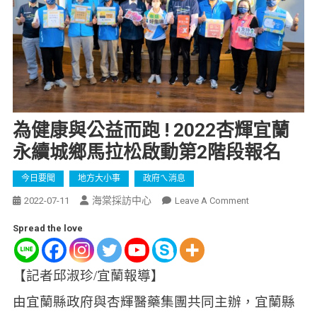
為健康與公益而跑 ! 2022杏輝宜蘭
永續城鄉馬拉松啟動第2階段報名
今日要聞
地方大小事
政府ㄟ消息
海棠採訪中心
2022-07-11
Leave A Comment
Spread the love
【記者邱淑珍/宜蘭報導】
由宜蘭縣政府與杏輝醫藥集團共同主辦，宜蘭縣