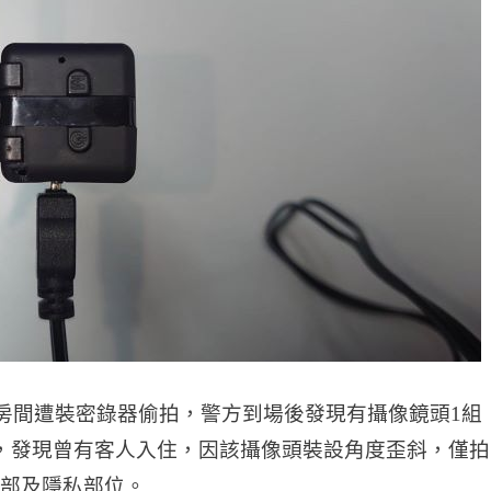
店房間遭裝密錄器偷拍，警方到場後發現有攝像鏡頭1組
，發現曾有客人入住，因該攝像頭裝設角度歪斜，僅拍
部及隱私部位。