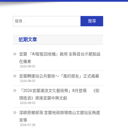
近期文章
宜蘭 『AI智能回收機』啟用 全縣首台示範點設
在羅東
2026-08-05
宜蘭轉運站公共藝術～「風的朋友」正式揭幕
2026-08-03
「2026宜蘭潮流文化藝術祭」8月登場 《街
頭造浪》席捲宜蘭中興文創
2026-08-03
深耕原鄉部落 宜蘭地政辦理南山文健站反賄選
宣導
2026-07-28