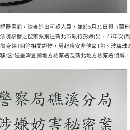
視器畫面，清查進出可疑人員，並於5月31日與宜蘭刑
院核發之搜索票前往新北市執行彭嫌(男、75年次)
隨身碟1個等相關證物，另起獲安非他命1包、玻璃球
移(函)送臺灣宜蘭地方檢察署及新北地方檢察署偵辦