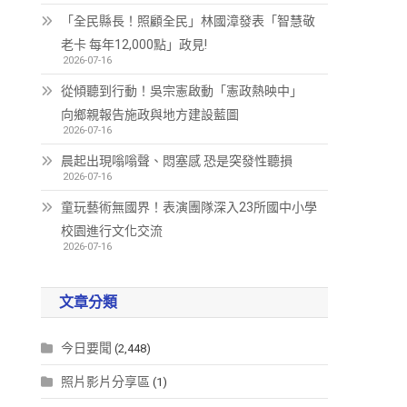
「全民縣長！照顧全民」林國漳發表「智慧敬
老卡 每年12,000點」政見!
2026-07-16
從傾聽到行動！吳宗憲啟動「憲政熱映中」
向鄉親報告施政與地方建設藍圖
2026-07-16
晨起出現嗡嗡聲、悶塞感 恐是突發性聽損
2026-07-16
童玩藝術無國界！表演團隊深入23所國中小學
校園進行文化交流
2026-07-16
文章分類
今日要聞
(2,448)
照片影片分享區
(1)