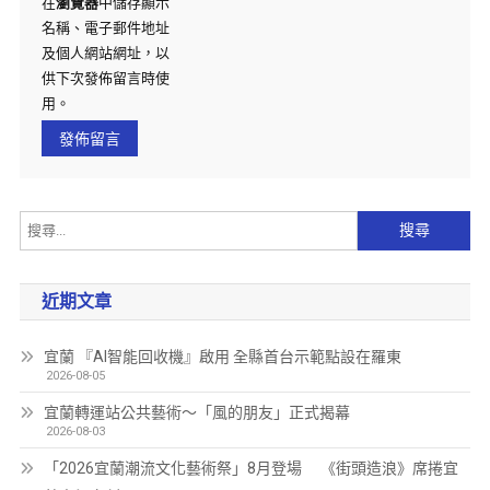
在
瀏覽器
中儲存顯示
名稱、電子郵件地址
及個人網站網址，以
供下次發佈留言時使
用。
近期文章
宜蘭 『AI智能回收機』啟用 全縣首台示範點設在羅東
2026-08-05
宜蘭轉運站公共藝術～「風的朋友」正式揭幕
2026-08-03
「2026宜蘭潮流文化藝術祭」8月登場 《街頭造浪》席捲宜