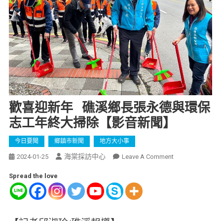
歡喜迎新年 礁溪鄉長張永德與環保
志工年終大掃除【影音新聞】
今日要聞
鄉鎮市新聞
地方大小事
海棠採訪中心
2024-01-25
Leave A Comment
Spread the love