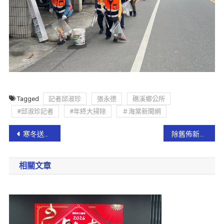
Tagged
記者邱淑珍
張永德
礁溪鄉公所
#邱淑珍記者
#年終大掃除
＃海棠新聞網
寒冬送暖 羅東鎮送物資關懷弱勢獨居長者暨重度身障獨居者
除舊佈新大家動起來 羅東鎮集結鎮內各里環保志工年終大拚掃
相關文章