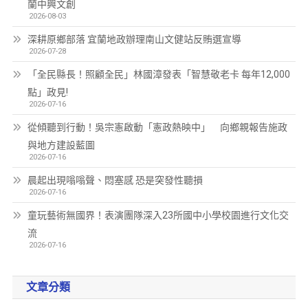
蘭中興文創
2026-08-03
深耕原鄉部落 宜蘭地政辦理南山文健站反賄選宣導
2026-07-28
「全民縣長！照顧全民」林國漳發表「智慧敬老卡 每年12,000
點」政見!
2026-07-16
從傾聽到行動！吳宗憲啟動「憲政熱映中」 向鄉親報告施政
與地方建設藍圖
2026-07-16
晨起出現嗡嗡聲、悶塞感 恐是突發性聽損
2026-07-16
童玩藝術無國界！表演團隊深入23所國中小學校園進行文化交
流
2026-07-16
文章分類