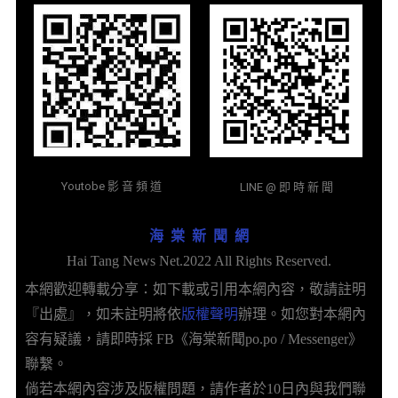
Youtobe 影 音 頻 道
LINE @ 即 時 新 聞
海 棠 新 聞 網
Hai Tang News Net.2022 All Rights Reserved.
本網歡迎轉載分享：如下載或引用本網內容，敬請註明
『出處』，如未註明將依
版權聲明
辦理。如您對本網內
容有疑議，請即時採 FB《海棠新聞po.po / Messenger》
聯繫。
倘若本網內容涉及版權問題，請作者於10日內與我們聯