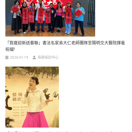
「賀歲迎新送春聯」書法名家吳大仁老師團隊至陽明交大醫院揮毫
祝福!
2026-01-19
海棠採訪中心