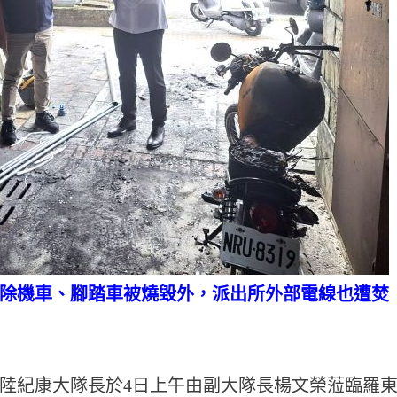
除機車、腳踏車被燒毀外，派出所外部電線也遭焚
陸紀康大隊長於4日上午由副大隊長楊文榮蒞臨羅