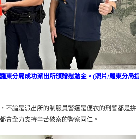
羅東分局成功派出所頒贈慰勉金。(照片/羅東分局
，不論是派出所的制服員警還是便衣的刑警都是拚
都會全力支持辛苦破案的警察同仁。