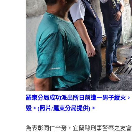
羅東分局成功派出所日前遭一男子縱火，
毀。(照片/羅東分局提供)。
為表彰同仁辛勞，宜蘭縣刑事警察之友會