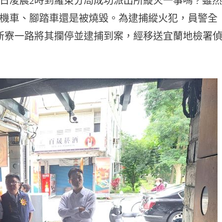
日凌晨2時到羅東分局成功派出所縱火一事嗎 ? 雖然
機車、腳踏車還是被燒毀。為逮捕縱火犯，員警全
新寮一路將其攔停並逮捕到案，經移送宜蘭地檢署