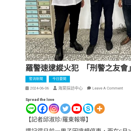
羅警速逮縱火犯 「刑警之友會
警消新聞
今日要聞
海棠採訪中心
2024-06-06
Leave A Comment
Spread the love
【記者邱淑珍/羅東報導】