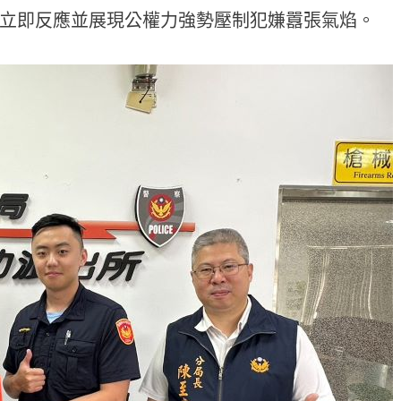
立即反應並展現公權力強勢壓制犯嫌囂張氣焰。