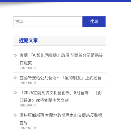
近期文章
宜蘭 『AI智能回收機』啟用 全縣首台示範點設
在羅東
2026-08-05
宜蘭轉運站公共藝術～「風的朋友」正式揭幕
2026-08-03
「2026宜蘭潮流文化藝術祭」8月登場 《街
頭造浪》席捲宜蘭中興文創
2026-08-03
深耕原鄉部落 宜蘭地政辦理南山文健站反賄選
宣導
2026-07-28