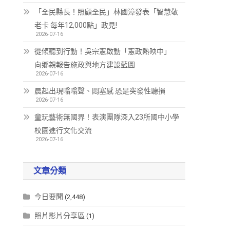
「全民縣長！照顧全民」林國漳發表「智慧敬
老卡 每年12,000點」政見!
2026-07-16
從傾聽到行動！吳宗憲啟動「憲政熱映中」
向鄉親報告施政與地方建設藍圖
2026-07-16
晨起出現嗡嗡聲、悶塞感 恐是突發性聽損
2026-07-16
童玩藝術無國界！表演團隊深入23所國中小學
校園進行文化交流
2026-07-16
文章分類
今日要聞
(2,448)
照片影片分享區
(1)