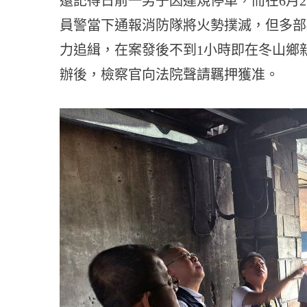
還記得日前一男子因違規停車，而在6月2
員警當下通報消防隊將火勢撲滅，但多部
力追緝，在案發後不到1小時即在冬山鄉
辦後，檢察官向法院聲請羈押獲准。