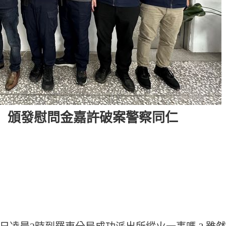
」頒發慰問金嘉許破案警察同仁