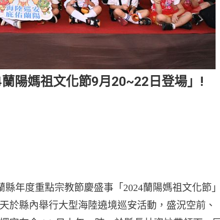
4蘭陽媽祖文化節9月20~22日登場」!
蘭縣年度重點宗教節慶盛事「2024蘭陽媽祖文化節
一連3天於縣內舉行大型海陸遶境巡安活動，盛況空前、