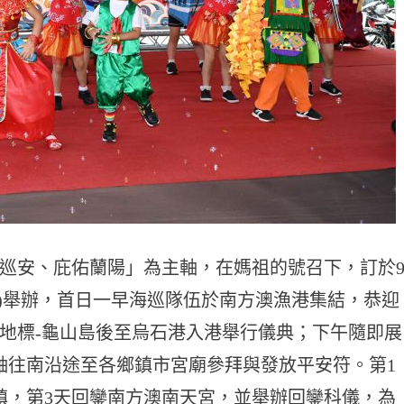
巡安、庇佑蘭陽」為主軸，在媽祖的號召下，訂於
20日)舉辦，首日一早海巡隊伍於南方澳漁港集結，恭迎
地標-龜山島後至烏石港入港舉行儀典；下午隨即展
軸往南沿途至各鄉鎮市宮廟參拜與發放平安符。第1
鎮，第3天回鑾南方澳南天宮，並舉辦回鑾科儀，為