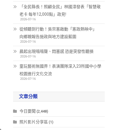
「全民縣長！照顧全民」林國漳發表「智慧敬
老卡 每年12,000點」政見!
2026-07-16
從傾聽到行動！吳宗憲啟動「憲政熱映中」
向鄉親報告施政與地方建設藍圖
2026-07-16
晨起出現嗡嗡聲、悶塞感 恐是突發性聽損
2026-07-16
童玩藝術無國界！表演團隊深入23所國中小學
校園進行文化交流
2026-07-16
文章分類
」
今日要聞
(2,448)
照片影片分享區
(1)