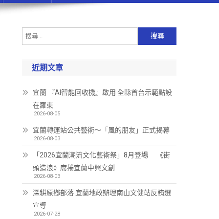
近期文章
宜蘭 『AI智能回收機』啟用 全縣首台示範點設
在羅東
2026-08-05
宜蘭轉運站公共藝術～「風的朋友」正式揭幕
2026-08-03
「2026宜蘭潮流文化藝術祭」8月登場 《街
頭造浪》席捲宜蘭中興文創
2026-08-03
深耕原鄉部落 宜蘭地政辦理南山文健站反賄選
宣導
2026-07-28