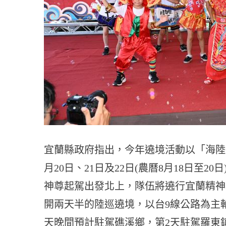
宜蘭縣政府指出，今年遶境活動以「海陸
月20日、21日及22日(農曆8月18日至
神尊起駕出發北上，隊伍將遶行宜蘭精神
開兩天半的陸巡遶境，以台9線公路為主
天晚間預計駐駕礁溪鄉，第2天駐駕羅東