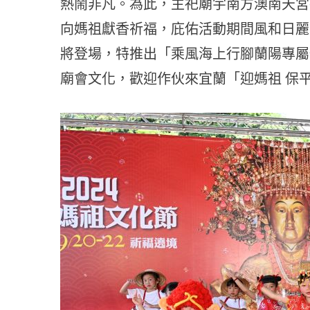
熱鬧非凡。為此，主祀廟宇南方澳南天宮擇
向媽祖獻香祈福，庇佑活動期間風和日麗
將登場，特推出「乘風海上行腳蘭陽專屬
廟會文化，歡迎作伙來宜蘭「迎媽祖 保