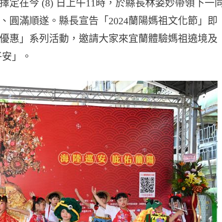
定在今 (8) 日上午11時，於縣長林姿妙帶領下一
、圓滿順遂。縣長宣告「2024蘭陽媽祖文化節」即
優惠」系列活動，邀請大家來宜蘭體驗媽祖遶境及
平安」。