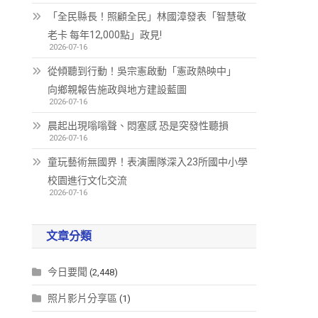
「全民縣長！照顧全民」林國漳發表「智慧敬
老卡 每年12,000點」政見!
2026-07-16
從傾聽到行動！吳宗憲啟動「憲政熱映中」
向鄉親報告施政與地方建設藍圖
2026-07-16
晨起出現嗡嗡聲、悶塞感 恐是突發性聽損
2026-07-16
童玩藝術無國界！表演團隊深入23所國中小學
校園進行文化交流
2026-07-16
文章分類
今日要聞
(2,448)
照片影片分享區
(1)