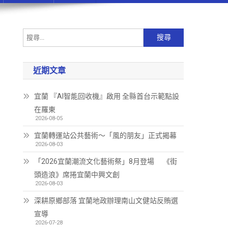
近期文章
宜蘭 『AI智能回收機』啟用 全縣首台示範點設
在羅東
2026-08-05
宜蘭轉運站公共藝術～「風的朋友」正式揭幕
2026-08-03
「2026宜蘭潮流文化藝術祭」8月登場 《街
頭造浪》席捲宜蘭中興文創
2026-08-03
深耕原鄉部落 宜蘭地政辦理南山文健站反賄選
宣導
2026-07-28