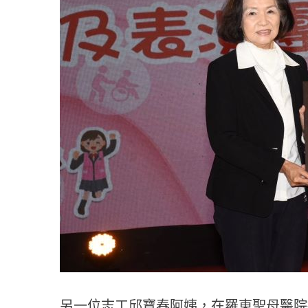
另一位志工邱寶春阿姨，在羅東聖母醫院擔