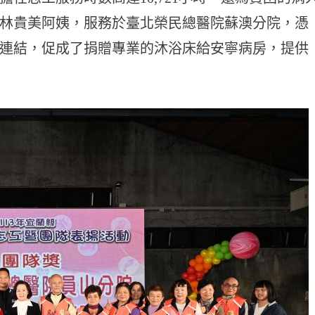
林貴美阿姨，服務於臺北榮民總醫院蘇澳分院，憑
連結，促成了捐贈專業的沐浴床給安寧病房，提供