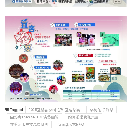
Tagged
2025宜蘭客家桐花祭-宜客茶宴
尞桐花 食好茶
國藝會TAIWAN TOP演藝團隊
龍潭愛樂管弦樂團
愛喲阿卡貝拉高原劇團
宜蘭客家桐花祭