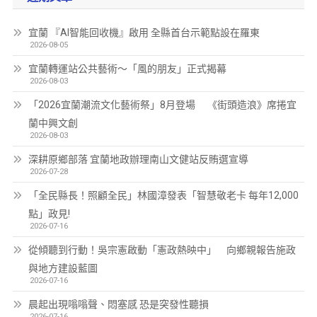
宜蘭 『AI智能回收機』啟用 全縣首台示範點設在羅東
2026-08-05
宜蘭轉運站公共藝術～「風的朋友」正式揭幕
2026-08-03
「2026宜蘭潮流文化藝術祭」8月登場 《街頭造浪》席捲宜
蘭中興文創
2026-08-03
深耕原鄉部落 宜蘭地政辦理南山文健站反賄選宣導
2026-07-28
「全民縣長！照顧全民」林國漳發表「智慧敬老卡 每年12,000
點」政見!
2026-07-16
從傾聽到行動！吳宗憲啟動「憲政熱映中」 向鄉親報告施政
與地方建設藍圖
2026-07-16
晨起出現嗡嗡聲、悶塞感 恐是突發性聽損
2026-07-16