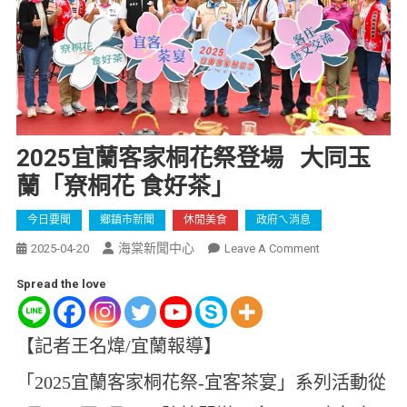
2025宜蘭客家桐花祭登場 大同玉
蘭「尞桐花 食好茶」
今日要聞
鄉鎮市新聞
休閒美食
政府ㄟ消息
海棠新聞中心
2025-04-20
Leave A Comment
Spread the love
【記者王名煒/宜蘭報導】
「2025宜蘭客家桐花祭-宜客茶宴」系列活動從