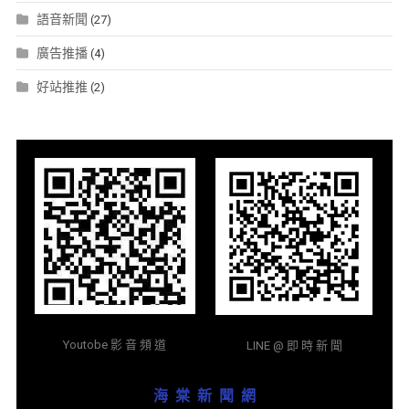
語音新聞
(27)
廣告推播
(4)
好站推推
(2)
Youtobe 影 音 頻 道
LINE @ 即 時 新 聞
海 棠 新 聞 網