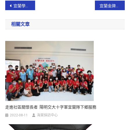
宜蘭學子創意閃耀 展現多元科學研究成果
宜蘭金牌農村齊聚綠博 ～ 農村新風采等你來探索
相關文章
走進社區關懷長者 陽明交大十字軍宜蘭隊下鄉服務
2022-08-11
海棠採訪中心