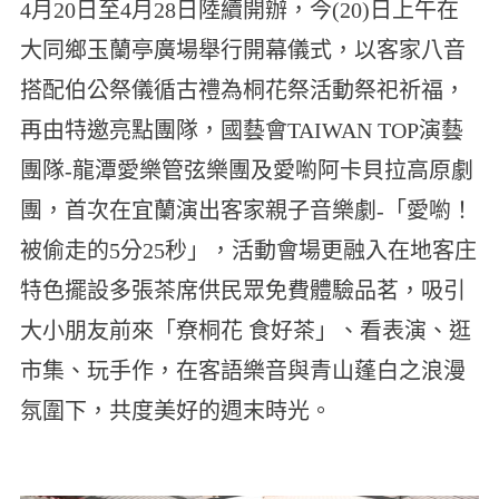
4月20日至4月28日陸續開辦，今(20)日上午在
大同鄉玉蘭亭廣場舉行開幕儀式，以客家八音
搭配伯公祭儀循古禮為桐花祭活動祭祀祈福，
再由特邀亮點團隊，國藝會TAIWAN TOP演藝
團隊-龍潭愛樂管弦樂團及愛喲阿卡貝拉高原劇
團，首次在宜蘭演出客家親子音樂劇-「愛喲！
被偷走的5分25秒」，活動會場更融入在地客庄
特色擺設多張茶席供民眾免費體驗品茗，吸引
大小朋友前來「尞桐花 食好茶」、看表演、逛
市集、玩手作，在客語樂音與青山蓬白之浪漫
氛圍下，共度美好的週末時光。