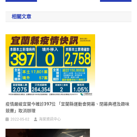
相關文章
疫情嚴峻宜蘭今確診397位 「宜蘭縣運動會開幕、閉幕典禮及趣味
競賽」取消辦理
2022-05-02
海棠資訊中心