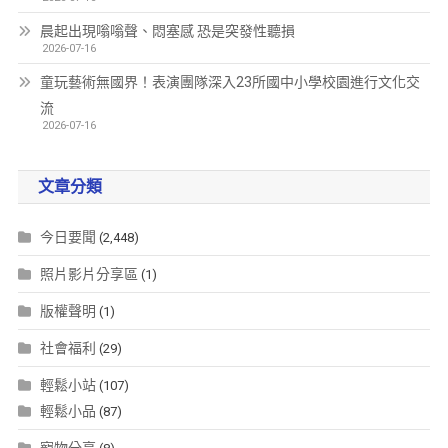
晨起出現嗡嗡聲、悶塞感 恐是突發性聽損
2026-07-16
童玩藝術無國界！表演團隊深入23所國中小學校園進行文化交
流
2026-07-16
文章分類
今日要聞
(2,448)
照片影片分享區
(1)
版權聲明
(1)
社會福利
(29)
輕鬆小站
(107)
輕鬆小品
(87)