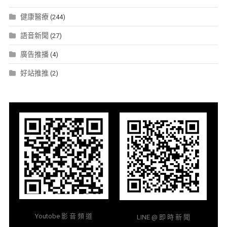
健康醫療
(244)
語音新聞
(27)
廣告推播
(4)
好站推推
(2)
Youtobe 影 音 頻 道
LINE @ 即 時 新 聞