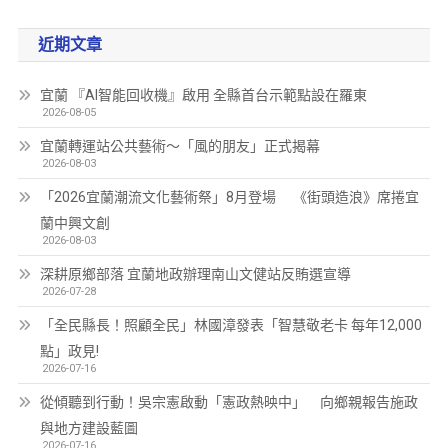
近期文章
宜蘭 『AI智能回收機』啟用 全縣首台示範點設在羅東
2026-08-05
宜蘭轉運站公共藝術～「風的朋友」正式揭幕
2026-08-03
「2026宜蘭潮流文化藝術祭」8月登場 《街頭造浪》席捲宜
蘭中興文創
2026-08-03
深耕原鄉部落 宜蘭地政辦理南山文健站反賄選宣導
2026-07-28
「全民縣長！照顧全民」林國漳發表「智慧敬老卡 每年12,000
點」政見!
2026-07-16
從傾聽到行動！吳宗憲啟動「憲政熱映中」 向鄉親報告施政
與地方建設藍圖
2026-07-16