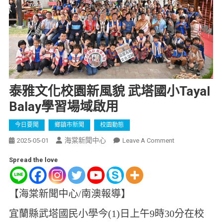
泰雅文化校園新風貌 武塔國小Tayal
Balay學習場域啟用
今日要聞
鄉鎮市新聞
校園動態
海棠新聞中心
2025-05-01
Leave A Comment
Spread the love
【海棠新聞中心/南澳報導】
宜蘭縣武塔國民小學今(1)日上午9時30分在校