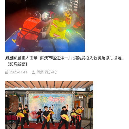
鳳凰颱風驚人雨量 蘇澳市區汪洋一片 消防局投入救災及協助撤離 !
【影音新聞】
2025-11-11
海棠採訪中心