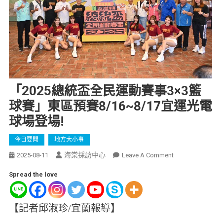
「2025總統盃全民運動賽事3×3籃
球賽」東區預賽8/16~8/17宜運光電
球場登場!
今日要聞
地方大小事
海棠採訪中心
2025-08-11
Leave A Comment
Spread the love
【記者邱淑珍/宜蘭報導】