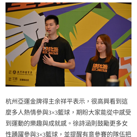
杭州亞運金牌得主余祥平表示，很高興看到這
麼多人熱情參與3×3籃球，期盼大家能從中感受
到運動的樂趣與成就感。徐詩涵則鼓勵更多女
性踴躍參與3×3籃球，並提醒有意參賽的隊伍把