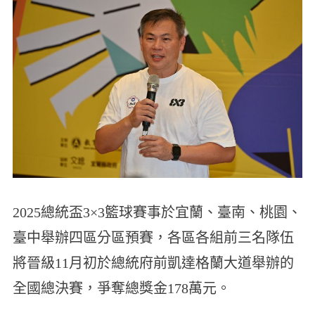
2025總統盃3×3籃球賽事於宜蘭、臺南、桃園、
臺中舉辦四區分區預賽，各區各組前三名隊伍
將晉級11月初於總統府前凱達格蘭大道舉辦的
全國總決賽，爭奪總獎金178萬元。