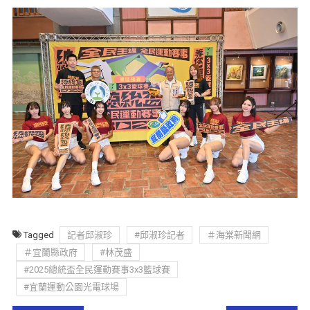
Tagged
記者邱淑珍
#邱淑珍記者
＃海棠新聞網
＃宜蘭縣政府
#林茂盛
#2025總統盃全民運動賽事3x3籃球賽
#宜蘭運動公園光電球場