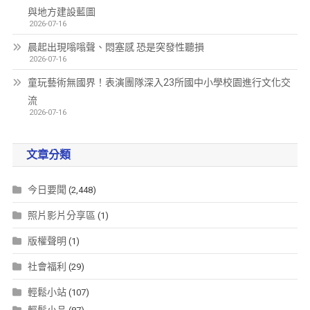
與地方建設藍圖
2026-07-16
晨起出現嗡嗡聲、悶塞感 恐是突發性聽損
2026-07-16
童玩藝術無國界！表演團隊深入23所國中小學校園進行文化交
流
2026-07-16
文章分類
今日要聞
(2,448)
照片影片分享區
(1)
版權聲明
(1)
社會福利
(29)
輕鬆小站
(107)