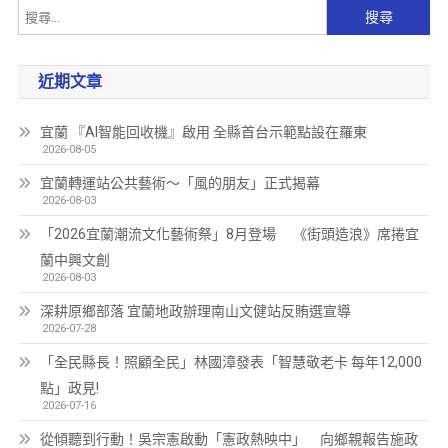
近期文章
宜蘭 『AI智能回收機』啟用 全縣首台示範點設在羅東
2026-08-05
宜蘭轉運站公共藝術～「風的朋友」正式揭幕
2026-08-03
「2026宜蘭潮流文化藝術祭」8月登場 《街頭造浪》席捲宜
蘭中興文創
2026-08-03
深耕原鄉部落 宜蘭地政辦理南山文健站反賄選宣導
2026-07-28
「全民縣長！照顧全民」林國漳發表「智慧敬老卡 每年12,000
點」政見!
2026-07-16
從傾聽到行動！吳宗憲啟動「憲政熱映中」 向鄉親報告施政