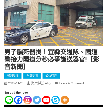
男子腦死器捐！宜縣交通隊、國道
警接力開道分秒必爭護送器官!【影
音新聞】
警消新聞
今日要聞
公益行善
海棠採訪中心
2025-11-23
Leave A Comment
Spread the love