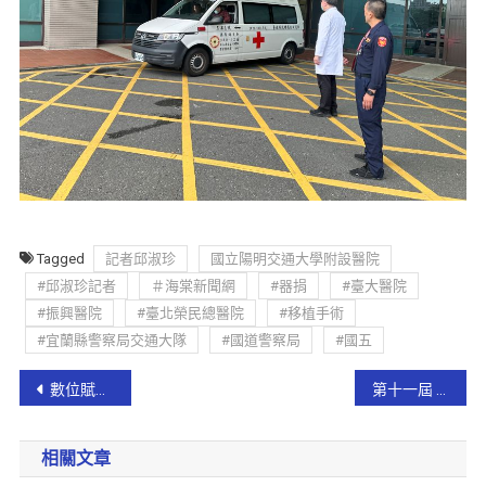
Tagged
記者邱淑珍
國立陽明交通大學附設醫院
#邱淑珍記者
＃海棠新聞網
#器捐
#臺大醫院
#振興醫院
#臺北榮民總醫院
#移植手術
#宜蘭縣警察局交通大隊
#國道警察局
#國五
數位賦能新世代！員山DOC學員登台獻唱歌仔戲 驚豔宜蘭社造成果展
第十一屆 TEMTA全國呼吸道插管競賽宜蘭縣消防局榮獲「優等」!
相關文章