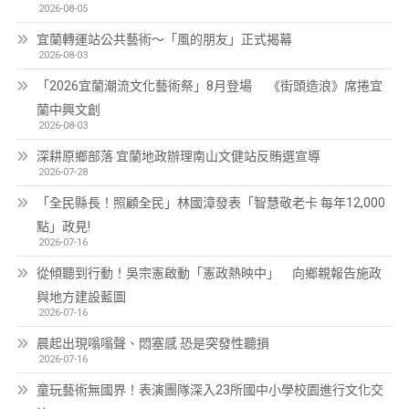
2026-08-05
宜蘭轉運站公共藝術～「風的朋友」正式揭幕
2026-08-03
「2026宜蘭潮流文化藝術祭」8月登場 《街頭造浪》席捲宜
蘭中興文創
2026-08-03
深耕原鄉部落 宜蘭地政辦理南山文健站反賄選宣導
2026-07-28
「全民縣長！照顧全民」林國漳發表「智慧敬老卡 每年12,000
點」政見!
2026-07-16
從傾聽到行動！吳宗憲啟動「憲政熱映中」 向鄉親報告施政
與地方建設藍圖
2026-07-16
晨起出現嗡嗡聲、悶塞感 恐是突發性聽損
2026-07-16
童玩藝術無國界！表演團隊深入23所國中小學校園進行文化交