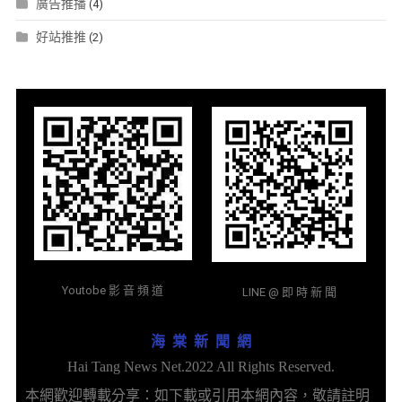
廣告推播
(4)
好站推推
(2)
Youtobe 影 音 頻 道
LINE @ 即 時 新 聞
海 棠 新 聞 網
Hai Tang News Net.2022 All Rights Reserved.
本網歡迎轉載分享：如下載或引用本網內容，敬請註明