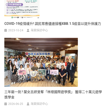
COVID-19疫情緩升! 請民眾應儘速接種XBB.1.5疫苗以提升保護力
2023-10-24
海棠採訪中心
三年磨一劍 ! 蘭女呂妍旻奪「林燈國際遊學獎」 獲得二十萬元遊學
獎學金
2026-06-25
海棠採訪中心