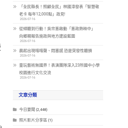
「全民縣長！照顧全民」林國漳發表「智慧敬
老卡 每年12,000點」政見!
2026-07-16
從傾聽到行動！吳宗憲啟動「憲政熱映中」
向鄉親報告施政與地方建設藍圖
2026-07-16
暨
晨起出現嗡嗡聲、悶塞感 恐是突發性聽損
2026-07-16
童玩藝術無國界！表演團隊深入23所國中小學
校園進行文化交流
2026-07-16
文章分類
今日要聞
(2,448)
照片影片分享區
(1)
9