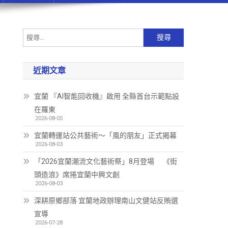
近期文章
宜蘭 『AI智能回收機』啟用 全縣首台示範點設
在羅東
2026-08-05
宜蘭轉運站公共藝術～「風的朋友」正式揭幕
2026-08-03
「2026宜蘭潮流文化藝術祭」8月登場 《街
頭造浪》席捲宜蘭中興文創
2026-08-03
深耕原鄉部落 宜蘭地政辦理南山文健站反賄選
宣導
2026-07-28