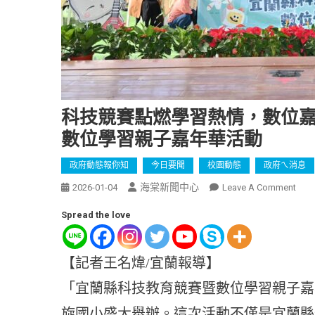
科技競賽點燃學習熱情，數位嘉
數位學習親子嘉年華活動
政府動態報你知
今日要聞
校園動態
政府ㄟ消息
海棠新聞中心
2026-01-04
Leave A Comment
Spread the love
【記者王名煒/宜蘭報導】
「宜蘭縣科技教育競賽暨數位學習親子嘉
旋國小盛大舉辦。這次活動不僅是宜蘭縣規