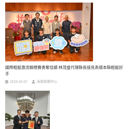
國際輕艇激流錦標賽勇奪佳績 林茂盛代理縣長接見表揚本縣輕艇好
手
2025-05-07
海棠新聞中心