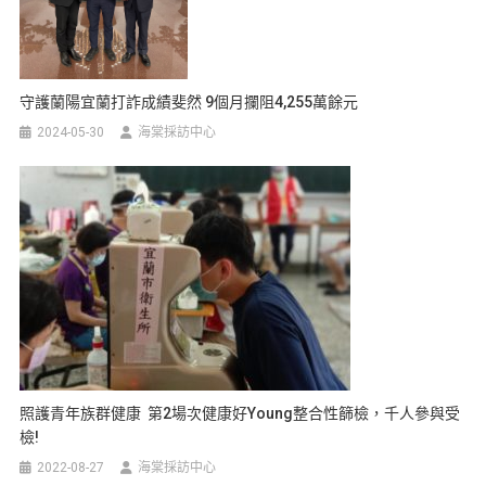
守護蘭陽宜蘭打詐成績斐然 9個月攔阻4,255萬餘元
2024-05-30
海棠採訪中心
照護青年族群健康 第2場次健康好young整合性篩檢，千人參與受
檢!
2022-08-27
海棠採訪中心