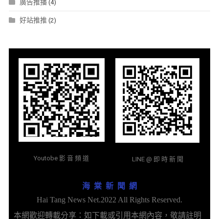
廣告推播
(4)
好站推推
(2)
Youtobe 影 音 頻 道
LINE @ 即 時 新 聞
海 棠 新 聞 網
Hai Tang News Net.2022 All Rights Reserved.
本網歡迎轉載分享：如下載或引用本網內容，敬請註明