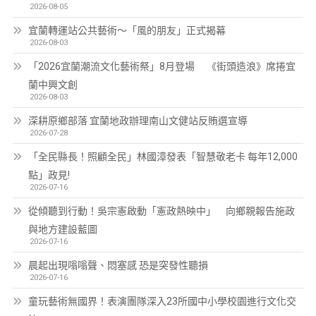
2026-08-05
宜蘭轉運站公共藝術～「風的朋友」正式揭幕
2026-08-03
「2026宜蘭潮流文化藝術祭」8月登場 《街頭造浪》席捲宜
蘭中興文創
2026-08-03
深耕原鄉部落 宜蘭地政辦理南山文健站反賄選宣導
2026-07-28
「全民縣長！照顧全民」林國漳發表「智慧敬老卡 每年12,000
點」政見!
2026-07-16
從傾聽到行動！吳宗憲啟動「憲政熱映中」 向鄉親報告施政
與地方建設藍圖
2026-07-16
晨起出現嗡嗡聲、悶塞感 恐是突發性聽損
2026-07-16
童玩藝術無國界！表演團隊深入23所國中小學校園進行文化交