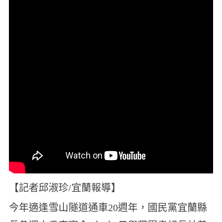
【記者邱淑珍/宜蘭報導】
今年適逢雪山隧道通車20週年，國民黨宜蘭縣