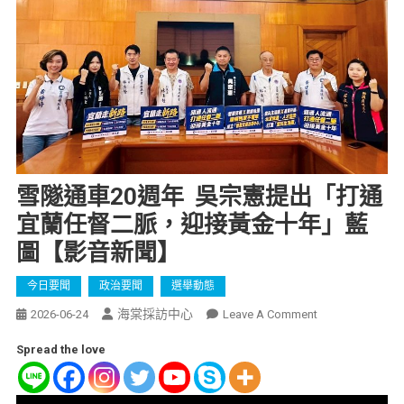
雪隧通車20週年 吳宗憲提出「打通
宜蘭任督二脈，迎接黃金十年」藍
圖【影音新聞】
今日要聞
政治要聞
選舉動態
海棠採訪中心
2026-06-24
Leave A Comment
Spread the love