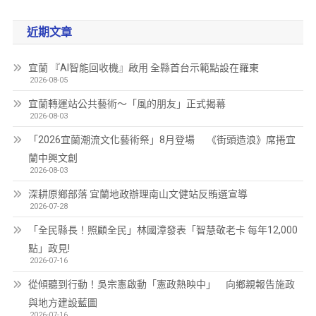
近期文章
宜蘭 『AI智能回收機』啟用 全縣首台示範點設在羅東
2026-08-05
宜蘭轉運站公共藝術～「風的朋友」正式揭幕
2026-08-03
「2026宜蘭潮流文化藝術祭」8月登場 《街頭造浪》席捲宜
蘭中興文創
2026-08-03
深耕原鄉部落 宜蘭地政辦理南山文健站反賄選宣導
2026-07-28
「全民縣長！照顧全民」林國漳發表「智慧敬老卡 每年12,000
點」政見!
2026-07-16
從傾聽到行動！吳宗憲啟動「憲政熱映中」 向鄉親報告施政
與地方建設藍圖
2026-07-16