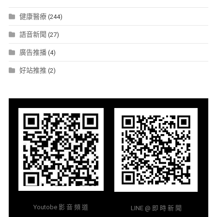
健康醫療
(244)
語音新聞
(27)
廣告推播
(4)
好站推推
(2)
Youtobe 影 音 頻 道
LINE @ 即 時 新 聞