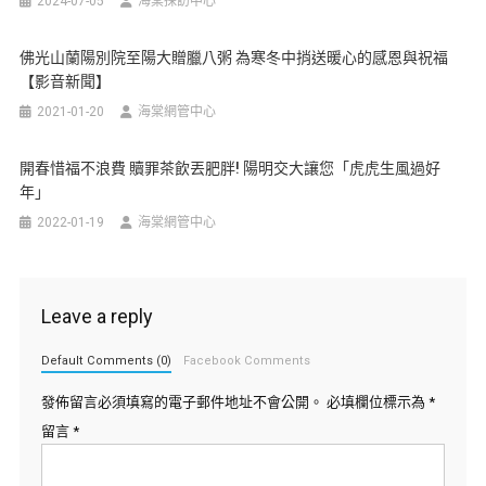
2024-07-05
海棠採訪中心
佛光山蘭陽別院至陽大贈臘八粥 為寒冬中捎送暖心的感恩與祝福
【影音新聞】
2021-01-20
海棠網管中心
開春惜福不浪費 贖罪茶飲丟肥胖! 陽明交大讓您「虎虎生風過好
年」
2022-01-19
海棠網管中心
Leave a reply
Default Comments (0)
Facebook Comments
發佈留言必須填寫的電子郵件地址不會公開。
必填欄位標示為
*
留言
*