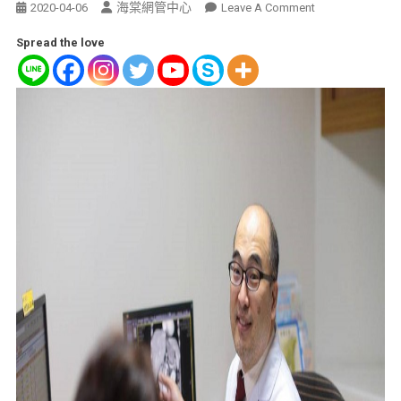
海棠網管中心
2020-04-06
Leave A Comment
Spread the love