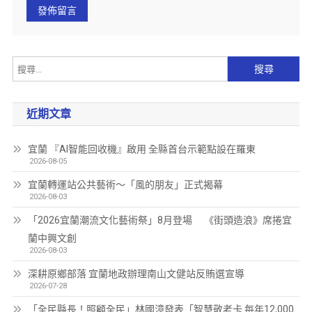
近期文章
宜蘭 『AI智能回收機』啟用 全縣首台示範點設在羅東
2026-08-05
宜蘭轉運站公共藝術～「風的朋友」正式揭幕
2026-08-03
「2026宜蘭潮流文化藝術祭」8月登場 《街頭造浪》席捲宜
蘭中興文創
2026-08-03
深耕原鄉部落 宜蘭地政辦理南山文健站反賄選宣導
2026-07-28
「全民縣長！照顧全民」林國漳發表「智慧敬老卡 每年12,000