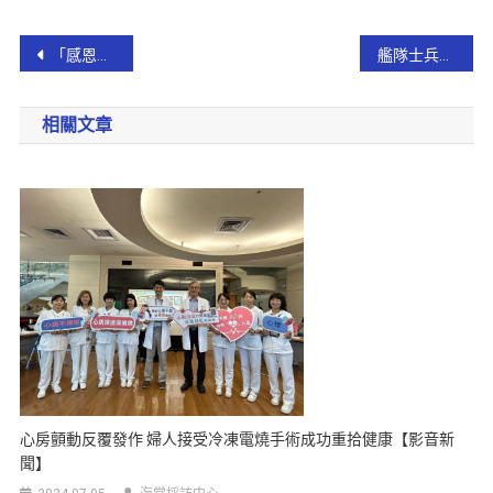
「感恩的時候讓愛不孤單 」! 宜市設捐款站援助義大利天主教靈醫會
艦隊士兵家逢急難病困 聖德社福 游董事長親臨慰問
相關文章
心房顫動反覆發作 婦人接受冷凍電燒手術成功重拾健康【影音新
聞】