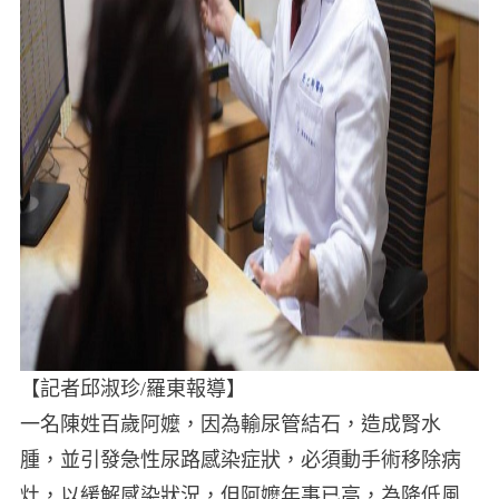
【記者邱淑珍/羅東報導】
一名陳姓百歲阿嬤，因為輸尿管結石，造成腎水
腫，並引發急性尿路感染症狀，必須動手術移除病
灶，以緩解感染狀況，但阿嬤年事已高，為降低風