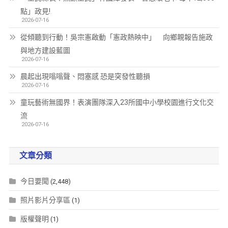
點」政見!
2026-07-16
從傾聽到行動！吳宗憲啟動「憲政熱映中」 向鄉親報告施政
與地方建設藍圖
2026-07-16
晨起出現嗡嗡聲、悶塞感 恐是突發性聽損
2026-07-16
童玩藝術無國界！表演團隊深入23所國中小學校園進行文化交
流
2026-07-16
文章分類
今日要聞
(2,448)
照片影片分享區
(1)
版權聲明
(1)