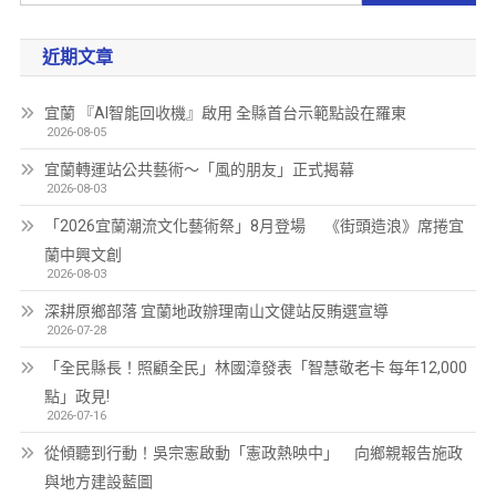
近期文章
宜蘭 『AI智能回收機』啟用 全縣首台示範點設在羅東
2026-08-05
宜蘭轉運站公共藝術～「風的朋友」正式揭幕
2026-08-03
「2026宜蘭潮流文化藝術祭」8月登場 《街頭造浪》席捲宜
蘭中興文創
2026-08-03
深耕原鄉部落 宜蘭地政辦理南山文健站反賄選宣導
2026-07-28
「全民縣長！照顧全民」林國漳發表「智慧敬老卡 每年12,000
點」政見!
2026-07-16
從傾聽到行動！吳宗憲啟動「憲政熱映中」 向鄉親報告施政
與地方建設藍圖