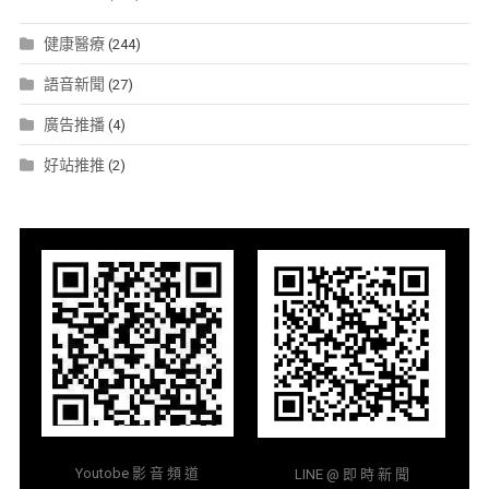
健康醫療
(244)
語音新聞
(27)
廣告推播
(4)
好站推推
(2)
Youtobe 影 音 頻 道
LINE @ 即 時 新 聞