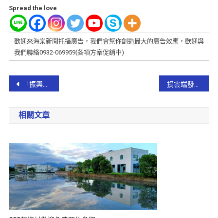
Spread the love
歡迎來海棠新聞托播廣告，我們會幫你創造最大的廣告效應，歡迎與
我們聯絡0932-069959(各項方案促銷中)
「振興經濟」 頭城鎮公所積極爭取代表會同意 擬發放鎮民每人2千元
捐雲端發票做公益 宜蘭財稅局送白米
相關文章