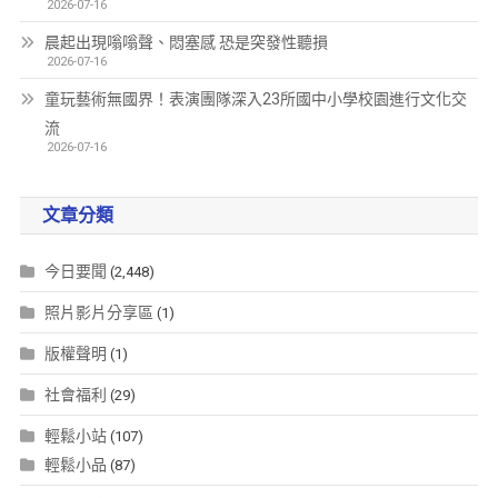
2026-07-16
晨起出現嗡嗡聲、悶塞感 恐是突發性聽損
2026-07-16
童玩藝術無國界！表演團隊深入23所國中小學校園進行文化交
流
2026-07-16
文章分類
今日要聞
(2,448)
照片影片分享區
(1)
版權聲明
(1)
社會福利
(29)
輕鬆小站
(107)
輕鬆小品
(87)