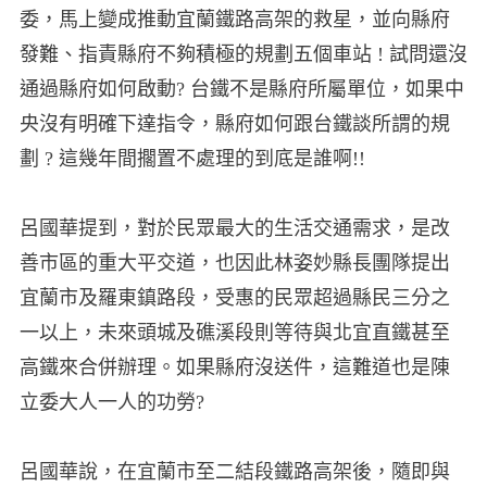
委，馬上變成推動宜蘭鐵路高架的救星，並向縣府
發難、指責縣府不夠積極的規劃五個車站 ! 試問還沒
通過縣府如何啟動? 台鐵不是縣府所屬單位，如果中
央沒有明確下達指令，縣府如何跟台鐵談所謂的規
劃 ? 這幾年間擱置不處理的到底是誰啊!!
呂國華提到，對於民眾最大的生活交通需求，是改
善市區的重大平交道，也因此林姿妙縣長團隊提出
宜蘭市及羅東鎮路段，受惠的民眾超過縣民三分之
一以上，未來頭城及礁溪段則等待與北宜直鐵甚至
高鐵來合併辦理。如果縣府沒送件，這難道也是陳
立委大人一人的功勞?
呂國華說，在宜蘭市至二結段鐵路高架後，隨即與