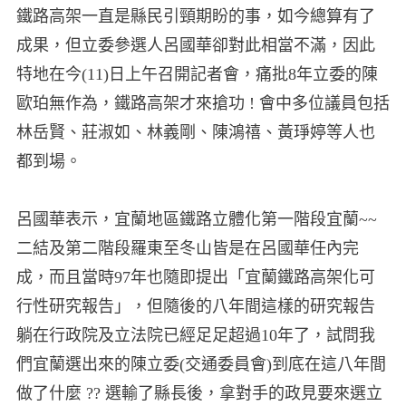
鐵路高架一直是縣民引頸期盼的事，如今總算有了
成果，但立委參選人呂國華卻對此相當不滿，因此
特地在今(11)日上午召開記者會，痛批8年立委的陳
歐珀無作為，鐵路高架才來搶功 ! 會中多位議員包括
林岳賢、莊淑如、林義剛、陳鴻禧、黃琤婷等人也
都到場。
呂國華表示，宜蘭地區鐵路立體化第一階段宜蘭~~
二結及第二階段羅東至冬山皆是在呂國華任內完
成，而且當時97年也隨即提出「宜蘭鐵路高架化可
行性研究報告」，但隨後的八年間這樣的研究報告
躺在行政院及立法院已經足足超過10年了，試問我
們宜蘭選出來的陳立委(交通委員會)到底在這八年間
做了什麼 ?? 選輸了縣長後，拿對手的政見要來選立