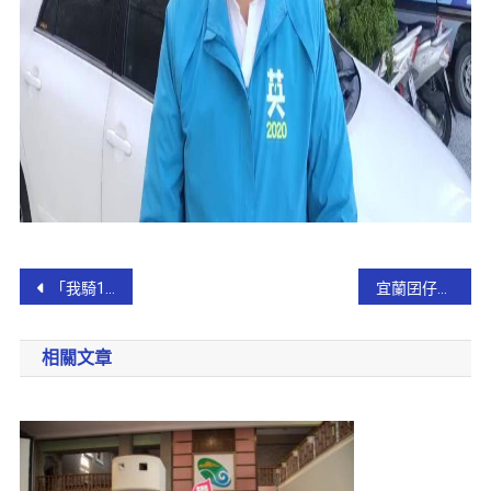
「我騎1公里你捐10塊錢」 宜蘭中、小學校長義騎鐵馬募款
宜蘭囝仔為國爭光 ! 參加國際技能人大賽榮獲三面金牌！
相關文章