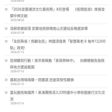
2026-08-03
「2026宜蘭潮流文化藝術祭」8月登場 《街頭造浪》席捲宜
蘭中興文創
2026-08-03
深耕原鄉部落 宜蘭地政辦理南山文健站反賄選宣導
2026-07-28
「全民縣長！照顧全民」林國漳發表「智慧敬老卡 每年12,000
點」政見!
2026-07-16
從傾聽到行動！吳宗憲啟動「憲政熱映中」 向鄉親報告施政
與地方建設藍圖
2026-07-16
晨起出現嗡嗡聲、悶塞感 恐是突發性聽損
2026-07-16
童玩藝術無國界！表演團隊深入23所國中小學校園進行文化交
流
2026-07-16