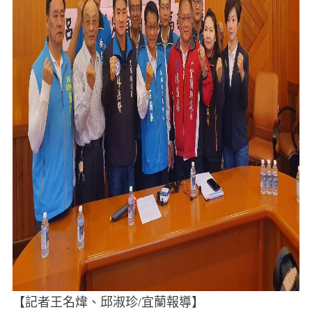
【記者王名煒、邱淑珍/宜蘭報導】