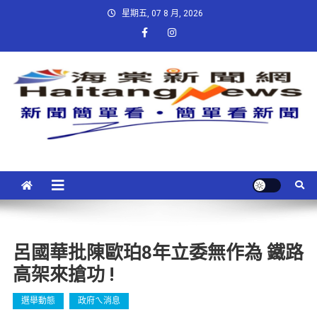
星期五, 07 8 月, 2026
呂國華批陳歐珀8年立委無作為 鐵路
高架來搶功 !
選舉動態
政府ㄟ消息