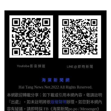
Youtobe 影 音 頻 道
LINE @ 即 時 新 聞
海 棠 新 聞 網
Hai Tang News Net.2022 All Rights Reserved.
本網歡迎轉載分享：如下載或引用本網內容，敬請註明
『出處』，如未註明將依
版權聲明
辦理。如您對本網內
容有疑議，請即時採 FB《海棠新聞po.po / Messenger》