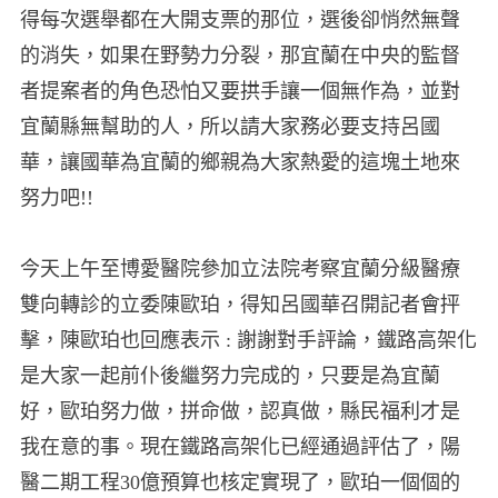
得每次選舉都在大開支票的那位，選後卻悄然無聲
的消失，如果在野勢力分裂，那宜蘭在中央的監督
者提案者的角色恐怕又要拱手讓一個無作為，並對
宜蘭縣無幫助的人，所以請大家務必要支持呂國
華，讓國華為宜蘭的鄉親為大家熱愛的這塊土地來
努力吧!!
今天上午至博愛醫院參加立法院考察宜蘭分級醫療
雙向轉診的立委陳歐珀，得知呂國華召開記者會抨
擊，陳歐珀也回應表示 : 謝謝對手評論，鐵路高架化
是大家一起前仆後繼努力完成的，只要是為宜蘭
好，歐珀努力做，拼命做，認真做，縣民福利才是
我在意的事。現在鐵路高架化已經通過評估了，陽
醫二期工程30億預算也核定實現了，歐珀一個個的