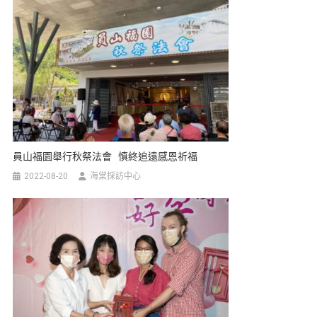
員山福園舉行秋祭法會 慎終追遠感恩祈福
2022-08-20
海棠採訪中心