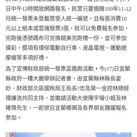
日中午12時開放網路報名，民眾只要捐贈109年11-12
月統一發票未登載買受人統一編號，且每張消費10
元以上紙本或雲端發票3張，就可以免費報名參加，
完跑後憑號碼布可兌換精美完跑禮一份，並可參加
摸彩，獎項有環保電動自行車、液晶電視、運動按
摩槍等多項好禮。
為了宣傳財政部統一發票盃路跑活動
，
今(17)日宜蘭
縣政府一樓大廳舉辦記者會，由宜蘭縣林縣長姿
妙、財政部北區國稅局王局長?忠及第一金控林總經
理謙浩共同主持，並邀請活動大使陳宇璿小姐及林
雍傑先生，一起號召宜蘭鄉親及各界朋友踴躍報名
參加。