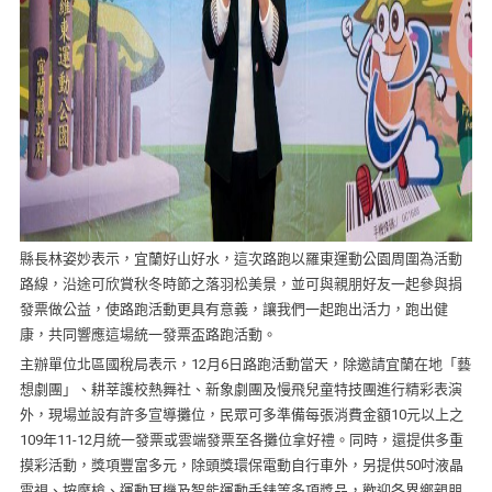
縣長林姿妙表示，宜蘭好山好水，這次路跑以羅東運動公園周圍為活動
路線，沿途可欣賞秋冬時節之落羽松美景，並可與親朋好友一起參與捐
發票做公益，使路跑活動更具有意義，讓我們一起跑出活力，跑出健
康，共同響應這場統一發票盃路跑活動。
主辦單位北區國稅局表示，12月6日路跑活動當天，除邀請宜蘭在地「藝
想劇團」、耕莘護校熱舞社、新象劇團及慢飛兒童特技團進行精彩表演
外，現場並設有許多宣導攤位，民眾可多準備每張消費金額10元以上之
109年11-12月統一發票或雲端發票至各攤位拿好禮。同時，還提供多重
摸彩活動，獎項豐富多元，除頭獎環保電動自行車外，另提供50吋液晶
電視、按摩槍、運動耳機及智能運動手錶等多項獎品，歡迎各界鄉親朋