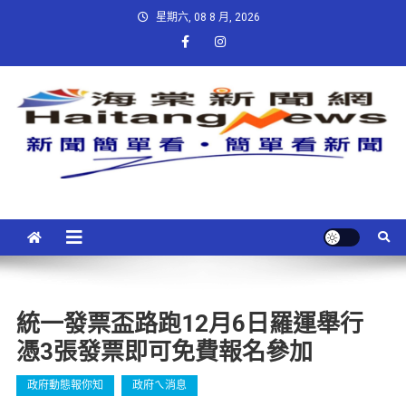
星期六, 08 8 月, 2026
統一發票盃路跑12月6日羅運舉行
憑3張發票即可免費報名參加
政府動態報你知
政府ㄟ消息