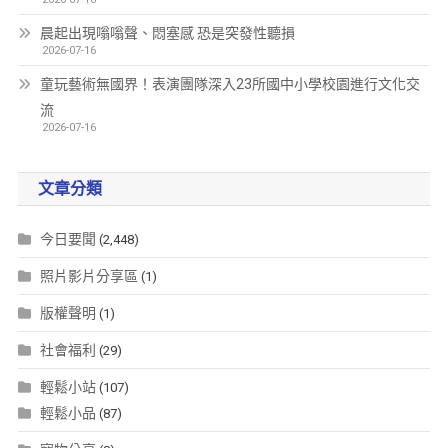
晨起出現嗡嗡聲、悶塞感 恐是突發性聽損
2026-07-16
童玩藝術無國界！表演團隊深入23所國中小學校園進行文化交
流
2026-07-16
文章分類
今日要聞
(2,448)
照片影片分享區
(1)
版權聲明
(1)
社會福利
(29)
輕鬆小站
(107)
輕鬆小品
(87)