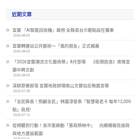
近期文章
宜蘭 『AI智能回收機』啟用 全縣首台示範點設在羅東
2026-08-05
宜蘭轉運站公共藝術～「風的朋友」正式揭幕
2026-08-03
「2026宜蘭潮流文化藝術祭」8月登場 《街頭造浪》席捲宜
蘭中興文創
2026-08-03
深耕原鄉部落 宜蘭地政辦理南山文健站反賄選宣導
2026-07-28
「全民縣長！照顧全民」林國漳發表「智慧敬老卡 每年12,000
點」政見!
2026-07-16
從傾聽到行動！吳宗憲啟動「憲政熱映中」 向鄉親報告施政
與地方建設藍圖
2026-07-16