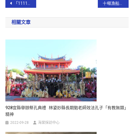
「1111」光棍節不孤單 東門夜市邀您一起「尋找依依」
十噸漁船深夜擱淺大福沙灘 海巡調度巡防艇及人員協助脫困【影音新聞】
相關文章
928宜縣舉辦祭孔典禮 林姿妙縣長期勉老師效法孔子「有教無類」
精神
2022-09-28
海棠採訪中心