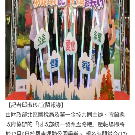
【記者邱淑珍/宜蘭報導】
由財政部北區國稅局及第一金控共同主辦、宜蘭縣
政府協辦的「財政部統一發票盃路跑」壓軸場即將
於12月6日於羅東運動公園舉辦。 報名時間從今(17)