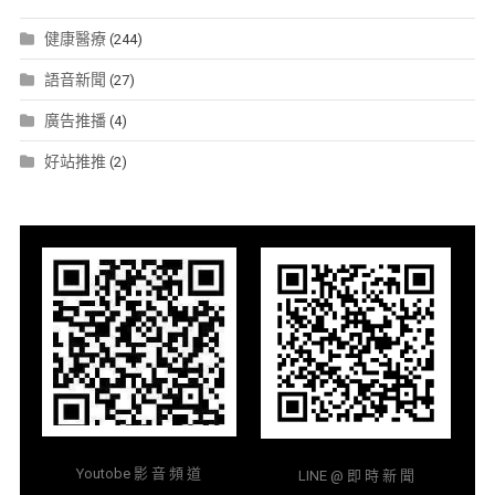
健康醫療
(244)
語音新聞
(27)
廣告推播
(4)
好站推推
(2)
Youtobe 影 音 頻 道
LINE @ 即 時 新 聞