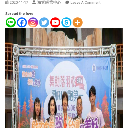
海棠網管中心
2020-11-17
Leave A Comment
Spread the love