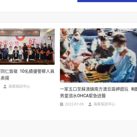
同仁致敬 10名績優警察人員
長表揚
海棠採訪中心
一家五口至蘇澳鎮南方澳豆腐岬遊玩 8
男童溺水OHCA緊急送醫
2022-07-09
海棠採訪中心