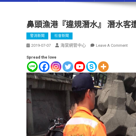
鼻頭漁港『違規潛水』 潛水客
警消新聞
社會新聞
海棠網管中心
2019-07-07
Leave A Comment
Spread the love