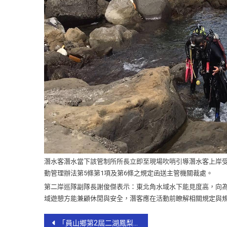
潛水客潛水當下該管制所所長立即至現場吹哨引導潛水客上岸受
動管理辦法第5條第1項及第6條之規定函送主管機關裁處。
第二岸巡隊副隊長謝俊傑表示：東北角水域水下能見度高，向
域遊憩方能兼顧休閒與安全，潛客應在活動前瞭解相關規定與
「員山鄉第2屆二湖鳳梨文化節」風味餐大爆滿 座無虛席