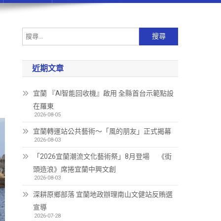
近期文章
宜蘭 『AI智能回收機』啟用 全縣首台示範點設
在羅東
2026-08-05
宜蘭轉運站公共藝術～「風的朋友」正式揭幕
2026-08-03
「2026宜蘭潮流文化藝術祭」8月登場 《街
頭造浪》席捲宜蘭中興文創
2026-08-03
深耕原鄉部落 宜蘭地政辦理南山文健站反賄選
宣導
2026-07-28