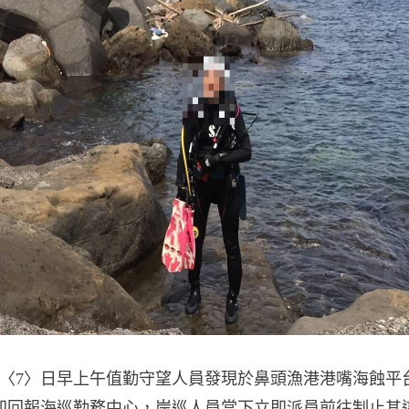
〈7〉日早上午值勤守望人員發現於鼻頭漁港港嘴海蝕平
即回報海巡勤務中心，岸巡人員當下立即派員前往制止其