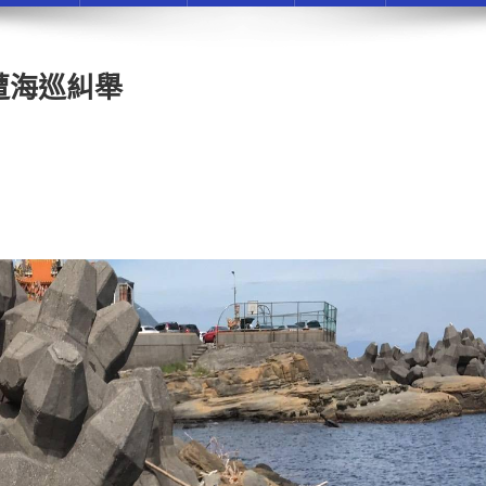
遭海巡糾舉