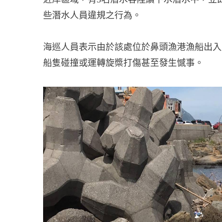
些潛水人員違規之行為。
海巡人員表示由於該處位於鼻頭漁港漁船出入
船隻碰撞或運轉旋槳打傷甚至發生憾事。