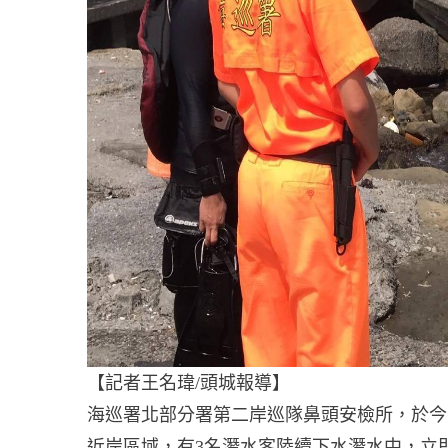
【記者王名瑋/頭城報導】
海巡署北部分署第二岸巡隊鼻頭安檢所，於今
近岸區域，有3名潛水客陸續下水潛水中，立