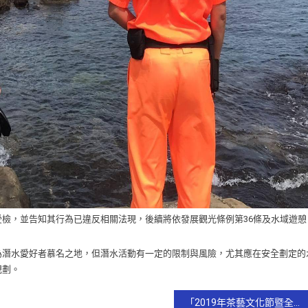
檢，並告知其行為已違反相關法現，後續將依發展觀光條例第36條及水域遊憩
為潛水愛好者慕名之地，但潛水活動有一定的限制與風險，尤其應在安全劃定的
規劃。
「2019年茶藝文化節暨全國紅茶製茶競實活動」聯辦 「廉政反貪」宣導