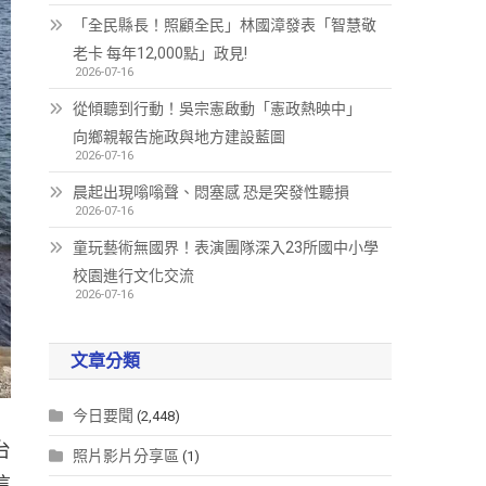
「全民縣長！照顧全民」林國漳發表「智慧敬
老卡 每年12,000點」政見!
2026-07-16
從傾聽到行動！吳宗憲啟動「憲政熱映中」
向鄉親報告施政與地方建設藍圖
2026-07-16
晨起出現嗡嗡聲、悶塞感 恐是突發性聽損
2026-07-16
童玩藝術無國界！表演團隊深入23所國中小學
校園進行文化交流
2026-07-16
文章分類
今日要聞
(2,448)
台
照片影片分享區
(1)
這