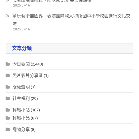
晨起出現嗡嗡聲、悶塞感 恐是突發性聽損
2026-07-16
童玩藝術無國界！表演團隊深入23所國中小學校園進行文化交
流
2026-07-16
文章分類
今日要聞
(2,448)
照片影片分享區
(1)
版權聲明
(1)
社會福利
(29)
輕鬆小站
(107)
輕鬆小品
(87)
寵物分享
(8)