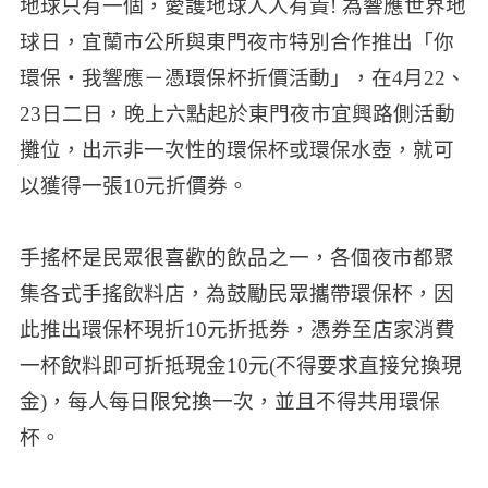
地球只有一個，愛護地球人人有責! 為響應世界地
球日，宜蘭市公所與東門夜市特別合作推出「你
環保‧我響應－憑環保杯折價活動」，在4月22、
23日二日，晚上六點起於東門夜市宜興路側活動
攤位，出示非一次性的環保杯或環保水壺，就可
以獲得一張10元折價券。
手搖杯是民眾很喜歡的飲品之一，各個夜市都聚
集各式手搖飲料店，為鼓勵民眾攜帶環保杯，因
此推出環保杯現折10元折抵券，憑券至店家消費
一杯飲料即可折抵現金10元(不得要求直接兌換現
金)，每人每日限兌換一次，並且不得共用環保
杯。