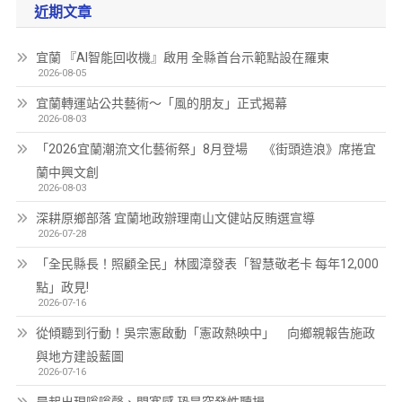
近期文章
宜蘭 『AI智能回收機』啟用 全縣首台示範點設在羅東
2026-08-05
宜蘭轉運站公共藝術～「風的朋友」正式揭幕
2026-08-03
「2026宜蘭潮流文化藝術祭」8月登場 《街頭造浪》席捲宜
蘭中興文創
2026-08-03
深耕原鄉部落 宜蘭地政辦理南山文健站反賄選宣導
2026-07-28
「全民縣長！照顧全民」林國漳發表「智慧敬老卡 每年12,000
點」政見!
2026-07-16
從傾聽到行動！吳宗憲啟動「憲政熱映中」 向鄉親報告施政
與地方建設藍圖
2026-07-16