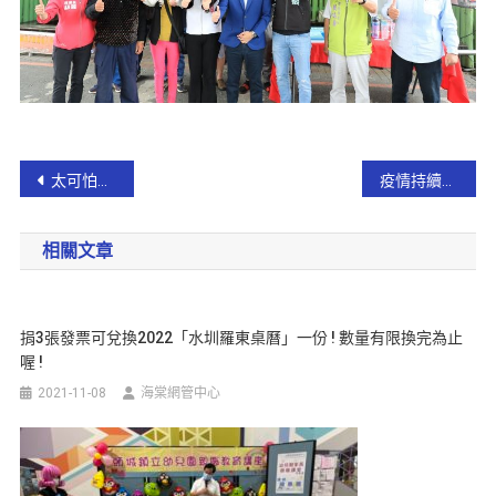
​太可怕了，火車上竟然有蛇 !
​疫情持續升溫 縣府採分艙分流大廳辦公、國小以下停課維持舊制
相關文章
捐3張發票可兌換2022「水圳羅東桌曆」一份 ! 數量有限換完為止
喔 !
2021-11-08
海棠網管中心