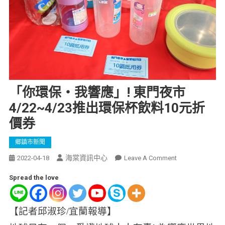
「你環保‧我響應」! 東門夜市
4/22~4/23推出環保杯飲料10元折
價券
鄉鎮市新聞
海棠資訊中心
2022-04-18
Leave A Comment
Spread the love
【記者邱淑珍/宜蘭報導】