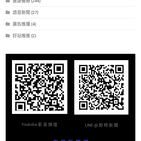
健康醫療
(244)
語音新聞
(27)
廣告推播
(4)
好站推推
(2)
Youtobe 影 音 頻 道
LINE @ 即 時 新 聞