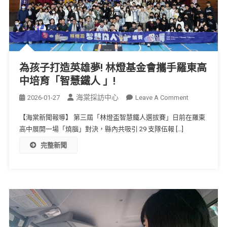
為孩子打造英雄夢! 林燈基金會攜手羅東高
中培育「智慧鐵人 」!
海棠採訪中心
2026-01-27
Leave A Comment
【海棠新聞報導】 第三屆「林燈盃智慧鐵人選拔賽」日前在羅東
高中展開一場「燒腦」對決，縣內共吸引 29 支隊伍報 […]
完整新聞