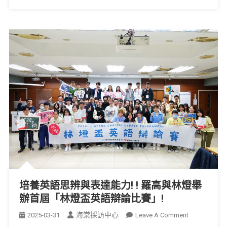
培養英語思辨與表達能力! ! 羅高與林燈舉
辦首屆「林燈盃英語辯論比賽」!
海棠採訪中心
2025-03-31
Leave A Comment