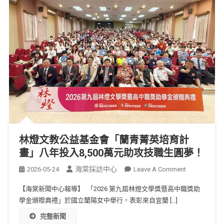
林燈文教公益基金會「蘭青菁英培育計
畫」八年投入8,500萬元助攻技職生圓夢！
海棠採訪中心
2026-05-24
Leave A Comment
【海棠新聞中心報導】 「2026 第九屆林燈文學獎暨高中職獎助
學金頒贈典禮」於國立蘭陽女中舉行，表彰來自宜蘭 […]
完整新聞