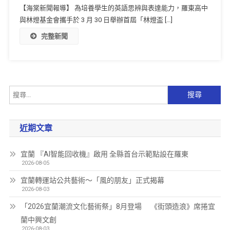
【海棠新聞報導】 為培養學生的英語思辨與表達能力，羅東高中
與林燈基金會攜手於 3 月 30 日舉辦首屆「林燈盃 […]
完整新聞
近期文章
宜蘭 『AI智能回收機』啟用 全縣首台示範點設在羅東
2026-08-05
宜蘭轉運站公共藝術～「風的朋友」正式揭幕
2026-08-03
「2026宜蘭潮流文化藝術祭」8月登場 《街頭造浪》席捲宜
蘭中興文創
2026-08-03