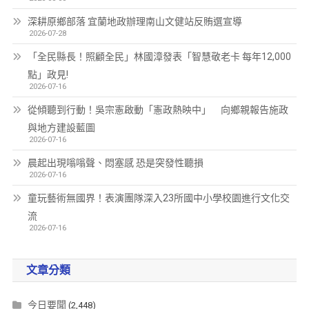
深耕原鄉部落 宜蘭地政辦理南山文健站反賄選宣導
2026-07-28
「全民縣長！照顧全民」林國漳發表「智慧敬老卡 每年12,000
點」政見!
2026-07-16
從傾聽到行動！吳宗憲啟動「憲政熱映中」 向鄉親報告施政
與地方建設藍圖
2026-07-16
晨起出現嗡嗡聲、悶塞感 恐是突發性聽損
2026-07-16
童玩藝術無國界！表演團隊深入23所國中小學校園進行文化交
流
2026-07-16
文章分類
今日要聞
(2,448)