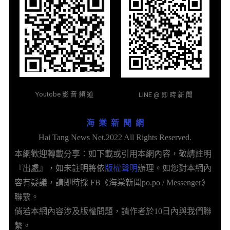
Youtobe 影 音 頻 道
LINE @ 即 時 新 聞
海 棠 新 聞 網
Hai Tang News Net.2022 All Rights Reserved.
本網歡迎轉載分享：如下載或引用本網內容，敬請註明
『出處』，如未註明將依
版權聲明
辦理。如您對本網內
容有疑議，請即時採 FB《海棠新聞po.po / Messenger》
聯繫。
倘若本網內容涉及版權問題，請作者於10日內與我們聯
繫。