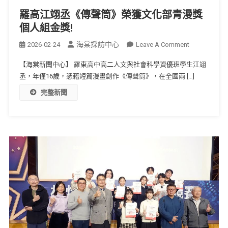
羅高江翊丞《傳聲筒》榮獲文化部青漫獎
個人組金獎!
海棠採訪中心
2026-02-24
Leave A Comment
【海棠新聞中心】 羅東高中高二人文與社會科學資優班學生江翊
丞，年僅16歲，憑藉短篇漫畫創作《傳聲筒》，在全國兩 […]
完整新聞