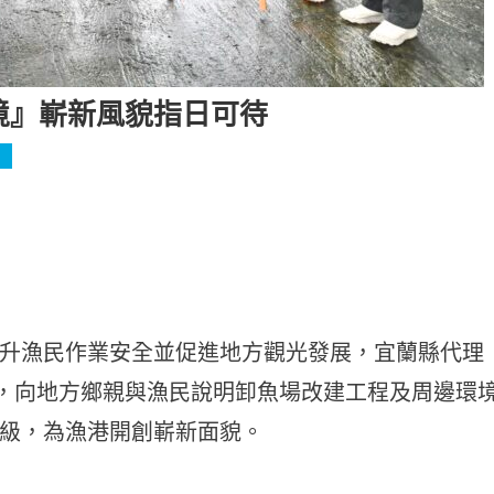
境』嶄新風貌指日可待
升漁民作業安全並促進地方觀光發展，宜蘭縣代理
勘，向地方鄉親與漁民說明卸魚場改建工程及周邊環
級，為漁港開創嶄新面貌。