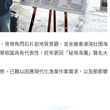
，背倚角閃石片岩地質景觀，並坐擁東澳灣壯闊海
業相當具有代表性，近年更因「秘境海灘」聲名大
修，已難以因應現代化漁業作業需求，以及節節攀