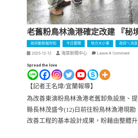
老舊粉鳥林漁港確定改建 『秘
政府動態報你知
今日要聞
地方大小事
政府ㄟ消息
海棠新聞中心
2025-12-12
Leave A Comment
Spread the love
【記者王名煒/宜蘭報導】
為改善東澳粉鳥林漁港老舊卸魚設施、提
縣長林茂盛今(12)日前往粉鳥林漁港現
改善工程的基本設計成果，盼藉由整體升