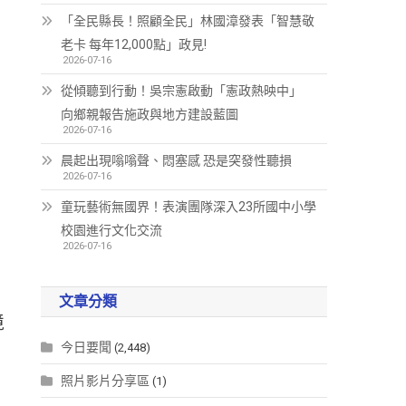
「全民縣長！照顧全民」林國漳發表「智慧敬
老卡 每年12,000點」政見!
2026-07-16
從傾聽到行動！吳宗憲啟動「憲政熱映中」
向鄉親報告施政與地方建設藍圖
2026-07-16
晨起出現嗡嗡聲、悶塞感 恐是突發性聽損
2026-07-16
童玩藝術無國界！表演團隊深入23所國中小學
校園進行文化交流
2026-07-16
文章分類
境
今日要聞
(2,448)
照片影片分享區
(1)