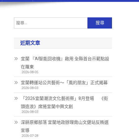
近期文章
宜蘭 『AI智能回收機』啟用 全縣首台示範點設
在羅東
2026-08-05
宜蘭轉運站公共藝術～「風的朋友」正式揭幕
2026-08-03
「2026宜蘭潮流文化藝術祭」8月登場 《街
頭造浪》席捲宜蘭中興文創
2026-08-03
深耕原鄉部落 宜蘭地政辦理南山文健站反賄選
宣導
2026-07-28