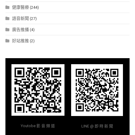
健康醫療
(244)
語音新聞
(27)
廣告推播
(4)
好站推推
(2)
Youtobe 影 音 頻 道
LINE @ 即 時 新 聞