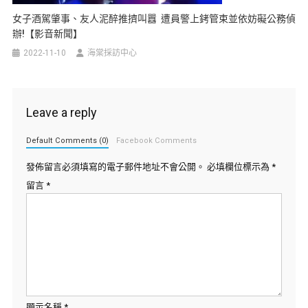
女子酒駕肇事、友人泥醉推擠叫囂 遭員警上銬管束並依妨礙公務偵
辦!【影音新聞】
2022-11-10
海棠採訪中心
Leave a reply
Default Comments (0)
Facebook Comments
發佈留言必須填寫的電子郵件地址不會公開。
必填欄位標示為
*
留言
*
顯示名稱
*