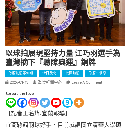
以球拍展現堅持力量 江巧羽選手為
臺灣摘下『聽障奧運』銅牌
政府動態報你知
今日要聞
校園動態
政府ㄟ消息
海棠新聞中心
2026-01-13
Leave A Comment
Spread the love
【記者王名煒/宜蘭報導】
宜蘭縣籍羽球好手、目前就讀國立清華大學碩