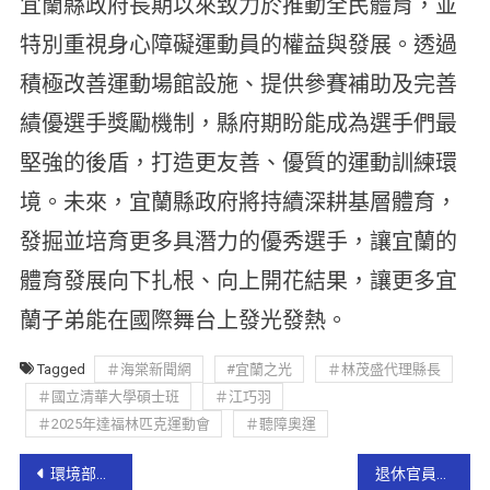
宜蘭縣政府長期以來致力於推動全民體育，並
特別重視身心障礙運動員的權益與發展。透過
積極改善運動場館設施、提供參賽補助及完善
績優選手獎勵機制，縣府期盼能成為選手們最
堅強的後盾，打造更友善、優質的運動訓練環
境。未來，宜蘭縣政府將持續深耕基層體育，
發掘並培育更多具潛力的優秀選手，讓宜蘭的
體育發展向下扎根、向上開花結果，讓更多宜
蘭子弟能在國際舞台上發光發熱。
Tagged
＃海棠新聞網
#宜蘭之光
＃林茂盛代理縣長
＃國立清華大學碩士班
＃江巧羽
＃2025年達福林匹克運動會
＃聽障奧運
環境部與宜縣聯合致贈春節慰問品 ～ 感謝環保清潔人員辛苦付出
退休官員反對「宜蘭高鐵」 ? 宜縣不分黨派今齊聚表達全力支持高挺延伸宜蘭!