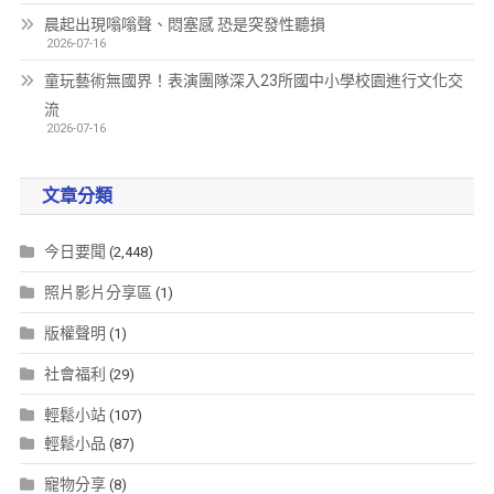
晨起出現嗡嗡聲、悶塞感 恐是突發性聽損
2026-07-16
童玩藝術無國界！表演團隊深入23所國中小學校園進行文化交
流
2026-07-16
文章分類
今日要聞
(2,448)
照片影片分享區
(1)
版權聲明
(1)
社會福利
(29)
輕鬆小站
(107)
輕鬆小品
(87)
寵物分享
(8)