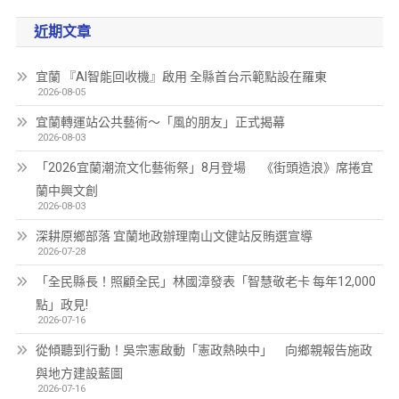
近期文章
宜蘭 『AI智能回收機』啟用 全縣首台示範點設在羅東
2026-08-05
宜蘭轉運站公共藝術～「風的朋友」正式揭幕
2026-08-03
「2026宜蘭潮流文化藝術祭」8月登場 《街頭造浪》席捲宜
蘭中興文創
2026-08-03
深耕原鄉部落 宜蘭地政辦理南山文健站反賄選宣導
2026-07-28
「全民縣長！照顧全民」林國漳發表「智慧敬老卡 每年12,000
點」政見!
2026-07-16
從傾聽到行動！吳宗憲啟動「憲政熱映中」 向鄉親報告施政
與地方建設藍圖
2026-07-16